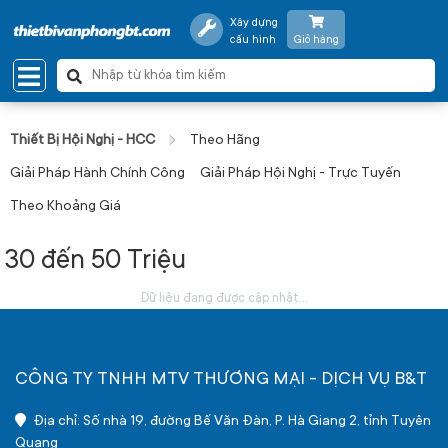
Xây dựng
cấu hình
Giỏ hàng
Thiết Bị Hội Nghị - HCC
Theo Hãng
Giải Pháp Hành Chính Công
Giải Pháp Hội Nghị - Trực Tuyến
Theo Khoảng Giá
30 đến 50 Triệu
Dữ liệu đang được cập nhật...
CÔNG TY TNHH MTV THƯƠNG MẠI - DỊCH VỤ B&T
Địa chỉ: Số nhà 19, đường Bế Văn Đàn, P. Hà Giang 2, tỉnh Tuyên
Quang