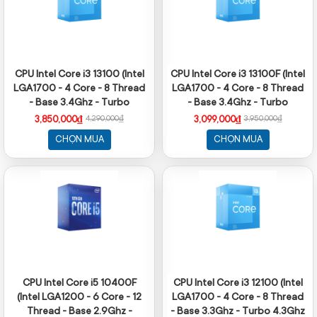
CPU Intel Core i3 13100 (Intel
CPU Intel Core i3 13100F (Intel
LGA1700 - 4 Core - 8 Thread
LGA1700 - 4 Core - 8 Thread
- Base 3.4Ghz - Turbo
- Base 3.4Ghz - Turbo
4.5Ghz - Cache 12MB)
4.5Ghz - Cache 12MB - No
3,850,000₫
3,099,000₫
4,290,000₫
3,950,000₫
iGPU)
CHỌN MUA
CHỌN MUA
CPU Intel Core i5 10400F
CPU Intel Core i3 12100 (Intel
(Intel LGA1200 - 6 Core - 12
LGA1700 - 4 Core - 8 Thread
Thread - Base 2.9Ghz -
- Base 3.3Ghz - Turbo 4.3Ghz