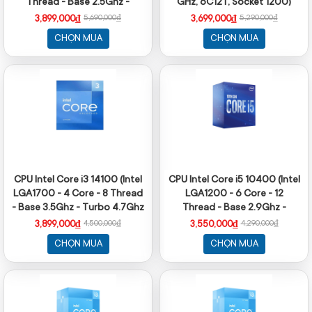
Thread - Base 2.5Ghz -
GHz, 6C12T, Socket 1200)
Turbo 4.4Ghz - Cache 18MB)
3,899,000₫
3,699,000₫
5,690,000₫
5,290,000₫
CHỌN MUA
CHỌN MUA
CPU Intel Core i3 14100 (Intel
CPU Intel Core i5 10400 (Intel
LGA1700 - 4 Core - 8 Thread
LGA1200 - 6 Core - 12
- Base 3.5Ghz - Turbo 4.7Ghz
Thread - Base 2.9Ghz -
- Cache 12MB)
Turbo 4.3Ghz - Cache 12MB)
3,899,000₫
3,550,000₫
4,500,000₫
4,290,000₫
CHỌN MUA
CHỌN MUA