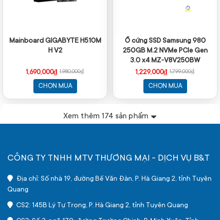
Mainboard GIGABYTE H510M
Ổ cứng SSD Samsung 980
H V2
250GB M.2 NVMe PCIe Gen
3.0 x4 MZ-V8V250BW
1,690,000₫
1,229,000₫
1,980,000₫
1,799,000₫
CHỌN MUA
CHỌN MUA
Xem thêm
174
sản phẩm
CÔNG TY TNHH MTV THƯƠNG MẠI - DỊCH VỤ B&T
Địa chỉ: Số nhà 19, đường Bế Văn Đàn, P. Hà Giang 2, tỉnh Tuyên
Quang
CS2: 145B Lý Tự Trọng, P. Hà Giang 2, tỉnh Tuyên Quang