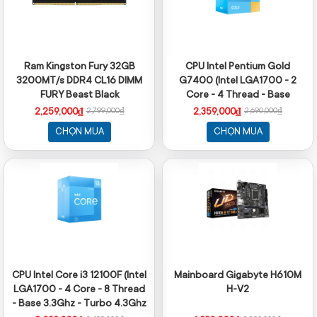
Ram Kingston Fury 32GB
CPU Intel Pentium Gold
3200MT/s DDR4 CL16 DIMM
G7400 (Intel LGA1700 - 2
FURY Beast Black
Core - 4 Thread - Base
3.7Ghz - Cache 6MB)
2,259,000₫
2,359,000₫
2,799,000₫
2,690,000₫
CHỌN MUA
CHỌN MUA
CPU Intel Core i3 12100F (Intel
Mainboard Gigabyte H610M
LGA1700 - 4 Core - 8 Thread
H-V2
- Base 3.3Ghz - Turbo 4.3Ghz