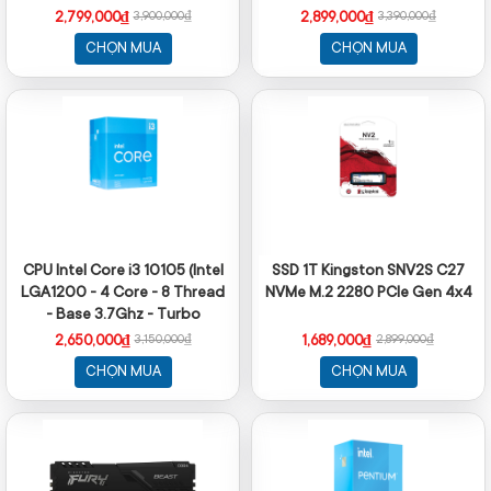
Turbo 4.3Ghz - Cache 12MB -
- Cache 12MB)
2,799,000₫
2,899,000₫
3,900,000₫
3,390,000₫
No iGPU)
CHỌN MUA
CHỌN MUA
CPU Intel Core i3 10105 (Intel
SSD 1T Kingston SNV2S C27
LGA1200 - 4 Core - 8 Thread
NVMe M.2 2280 PCIe Gen 4x4
- Base 3.7Ghz - Turbo
4.4Ghz - Cache 6MB)
2,650,000₫
1,689,000₫
3,150,000₫
2,899,000₫
CHỌN MUA
CHỌN MUA