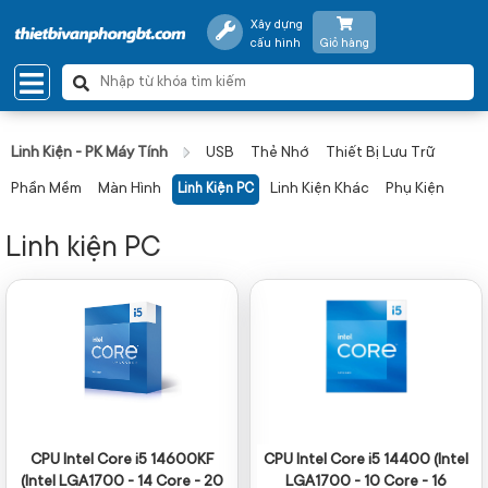
Xây dựng
cấu hình
Giỏ hàng
Linh Kiện - PK Máy Tính
USB
Thẻ Nhớ
Thiết Bị Lưu Trữ
Phần Mềm
Màn Hình
Linh Kiện Khác
Phụ Kiện
Linh Kiện PC
Linh kiện PC
CPU Intel Core i5 14600KF
CPU Intel Core i5 14400 (Intel
(Intel LGA1700 - 14 Core - 20
LGA1700 - 10 Core - 16