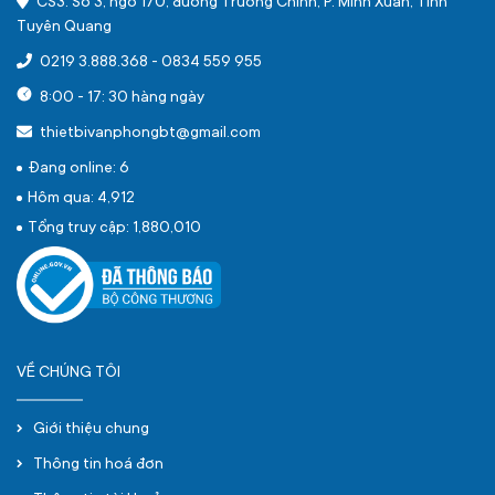
CS3: Số 3, ngõ 170, đường Trường Chinh, P. Minh Xuân, Tỉnh
Tuyên Quang
0219 3.888.368
-
0834 559 955
8:00 - 17: 30 hàng ngày
thietbivanphongbt@gmail.com
Đang online: 6
Hôm qua: 4,912
Tổng truy cập: 1,880,010
VỀ CHÚNG TÔI
Giới thiệu chung
Thông tin hoá đơn