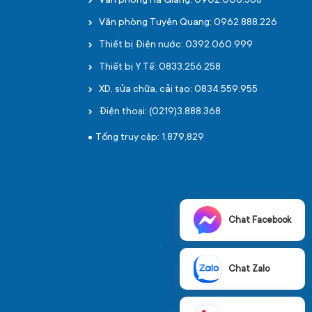
Văn phòng Hà Giang: 0902.006.568
Văn phòng Tuyên Quang: 0962.888.226
Thiết bị Điện nước: 0392.060.999
Thiết bị Y Tế: 0833.256.258
XD, sửa chữa, cải tạo: 0834.559.955
Điện thoại: (0219)3.888.368
Tổng truy cập: 1,879,829
Chat Facebook
Chat Zalo