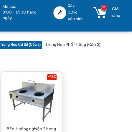
Xây
Mở cửa
0
Giỏ
8:00 - 17: 30 hàng
dựng
hàng
ngày
cấu hình
Trung Học Phổ Thông (Cấp 3)
Trung Học Cơ Sở (Cấp 2)
-18%
Bếp á công nghiệp 2 họng