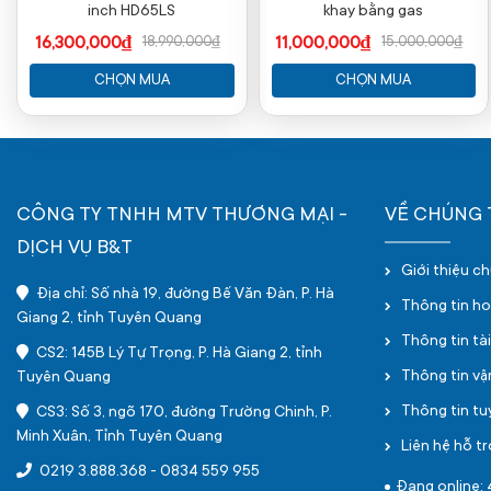
inch HD65LS
khay bằng gas
16,300,000₫
11,000,000₫
18,990,000₫
15,000,000₫
CHỌN MUA
CHỌN MUA
CÔNG TY TNHH MTV THƯƠNG MẠI -
VỀ CHÚNG 
DỊCH VỤ B&T
Giới thiệu c
Địa chỉ: Số nhà 19, đường Bế Văn Đàn, P. Hà
Thông tin h
Giang 2, tỉnh Tuyên Quang
Thông tin tà
CS2: 145B Lý Tự Trọng, P. Hà Giang 2, tỉnh
Thông tin v
Tuyên Quang
Thông tin t
CS3: Số 3, ngõ 170, đường Trường Chinh, P.
Minh Xuân, Tỉnh Tuyên Quang
Liên hệ hỗ tr
0219 3.888.368
-
0834 559 955
Đang online: 