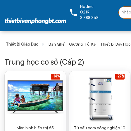
Hotline
0219
3.888.368
Thiết Bị Giáo Dục
Bàn Ghế
Giường, Tủ, Kệ
Thiết Bị Dạy Học
Trung học cơ sở (Cấp 2)
-14%
-27%
Màn hình hiển thị 65
Tủ nấu cơm công nghiệp 10