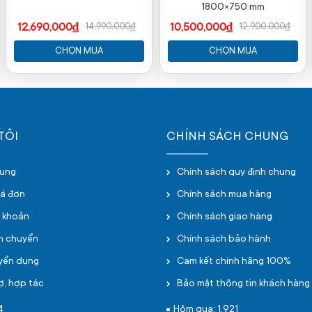
1800×750 mm
12,690,000₫
10,500,000₫
14,990,000₫
12,900,000₫
CHỌN MUA
CHỌN MUA
TÔI
CHÍNH SÁCH CHUNG
hung
Chính sách quy định chung
oá đơn
Chính sách mua hàng
i khoản
Chính sách giao hàng
ận chuyển
Chính sách bảo hành
uyển dụng
Cam kết chính hãng 100%
ợ, hợp tác
Bảo mật thông tin khách hàng
4
Hôm qua: 1,921