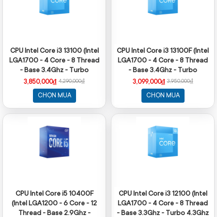
CPU Intel Core i3 13100 (Intel
CPU Intel Core i3 13100F (Intel
LGA1700 - 4 Core - 8 Thread
LGA1700 - 4 Core - 8 Thread
- Base 3.4Ghz - Turbo
- Base 3.4Ghz - Turbo
4.5Ghz - Cache 12MB)
4.5Ghz - Cache 12MB - No
3,850,000₫
3,099,000₫
4,290,000₫
3,950,000₫
iGPU)
CHỌN MUA
CHỌN MUA
CPU Intel Core i5 10400F
CPU Intel Core i3 12100 (Intel
(Intel LGA1200 - 6 Core - 12
LGA1700 - 4 Core - 8 Thread
Thread - Base 2.9Ghz -
- Base 3.3Ghz - Turbo 4.3Ghz