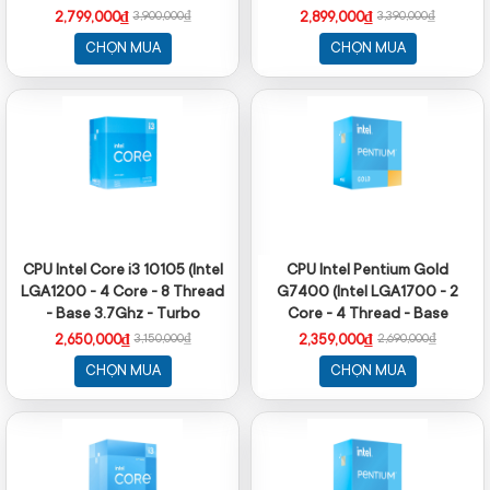
Turbo 4.3Ghz - Cache 12MB -
- Cache 12MB)
2,799,000₫
2,899,000₫
3,900,000₫
3,390,000₫
No iGPU)
CHỌN MUA
CHỌN MUA
CPU Intel Core i3 10105 (Intel
CPU Intel Pentium Gold
LGA1200 - 4 Core - 8 Thread
G7400 (Intel LGA1700 - 2
- Base 3.7Ghz - Turbo
Core - 4 Thread - Base
4.4Ghz - Cache 6MB)
3.7Ghz - Cache 6MB)
2,650,000₫
2,359,000₫
3,150,000₫
2,690,000₫
CHỌN MUA
CHỌN MUA