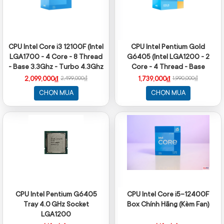
CPU Intel Core i3 12100F (Intel
CPU Intel Pentium Gold
LGA1700 - 4 Core - 8 Thread
G6405 (Intel LGA1200 - 2
- Base 3.3Ghz - Turbo 4.3Ghz
Core - 4 Thread - Base
- Cache 12MB - No iGPU)
4.1Ghz - Cache 4MB)
2,099,000₫
1,739,000₫
2,499,000₫
1,990,000₫
CHỌN MUA
CHỌN MUA
CPU Intel Pentium G6405
CPU Intel Core i5-12400F
Tray 4.0 GHz Socket
Box Chính Hãng (Kèm Fan)
LGA1200