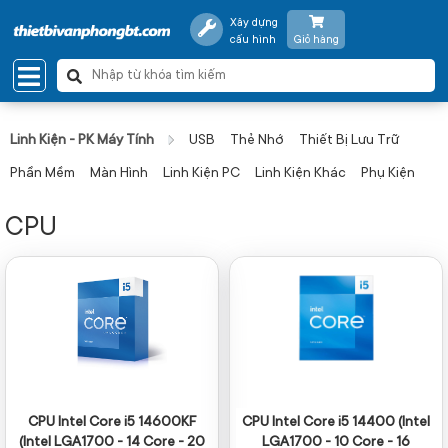
Xây dựng
cấu hình
Giỏ hàng
Linh Kiện - PK Máy Tính
USB
Thẻ Nhớ
Thiết Bị Lưu Trữ
Phần Mềm
Màn Hình
Linh Kiện PC
Linh Kiện Khác
Phụ Kiện
CPU
CPU Intel Core i5 14600KF
CPU Intel Core i5 14400 (Intel
(Intel LGA1700 - 14 Core - 20
LGA1700 - 10 Core - 16