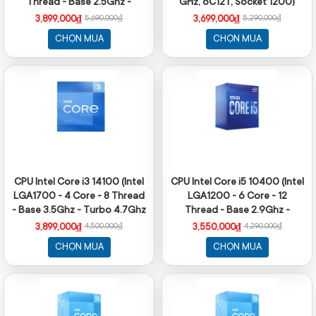
Thread - Base 2.5Ghz -
GHz, 6C12T, Socket 1200)
Turbo 4.4Ghz - Cache 18MB)
3,899,000₫
3,699,000₫
5,690,000₫
5,290,000₫
CHỌN MUA
CHỌN MUA
CPU Intel Core i3 14100 (Intel
CPU Intel Core i5 10400 (Intel
LGA1700 - 4 Core - 8 Thread
LGA1200 - 6 Core - 12
- Base 3.5Ghz - Turbo 4.7Ghz
Thread - Base 2.9Ghz -
- Cache 12MB)
Turbo 4.3Ghz - Cache 12MB)
3,899,000₫
3,550,000₫
4,500,000₫
4,290,000₫
CHỌN MUA
CHỌN MUA