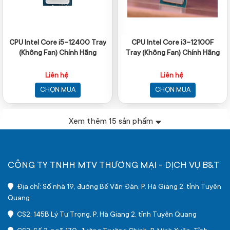
CPU Intel Core i5-12400 Tray
CPU Intel Core i3-12100F
(Không Fan) Chính Hãng
Tray (Không Fan) Chính Hãng
Liên hệ
Liên hệ
CHỌN MUA
CHỌN MUA
Xem thêm
15
sản phẩm
CÔNG TY TNHH MTV THƯƠNG MẠI - DỊCH VỤ B&T
Địa chỉ: Số nhà 19, đường Bế Văn Đàn, P. Hà Giang 2, tỉnh Tuyên
Quang
CS2: 145B Lý Tự Trọng, P. Hà Giang 2, tỉnh Tuyên Quang