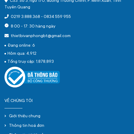
CS3: Số 3, ngõ 170, đường Trường Chinh, P. Minh Xuân, Tỉnh
Tuyên Quang
0219 3.888.368
-
0834 559 955
8:00 - 17: 30 hàng ngày
thietbivanphongbt@gmail.com
Đang online: 6
Hôm qua: 4,912
Tổng truy cập: 1,878,893
VỀ CHÚNG TÔI
Giới thiệu chung
Thông tin hoá đơn