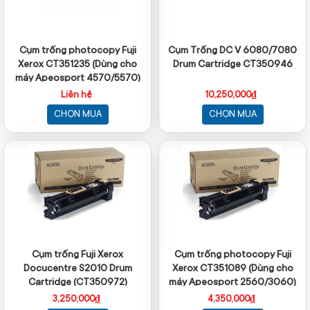
Cụm trống photocopy Fuji
Cụm Trống DC V 6080/7080
Xerox CT351235 (Dùng cho
Drum Cartridge CT350946
máy Apeosport 4570/5570)
Liên hệ
10,250,000₫
CHỌN MUA
CHỌN MUA
Cụm trống Fuji Xerox
Cụm trống photocopy Fuji
Docucentre S2010 Drum
Xerox CT351089 (Dùng cho
Cartridge (CT350972)
máy Apeosport 2560/3060)
3,250,000₫
4,350,000₫