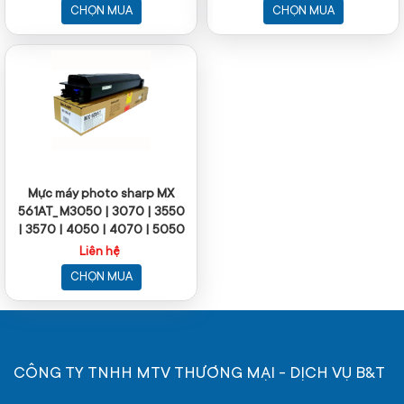
CHỌN MUA
CHỌN MUA
Mực máy photo sharp MX
561AT_ M3050 | 3070 | 3550
| 3570 | 4050 | 4070 | 5050
| 5070 | 6050 | 6070_500g
Liên hệ
CHỌN MUA
CÔNG TY TNHH MTV THƯƠNG MẠI - DỊCH VỤ B&T