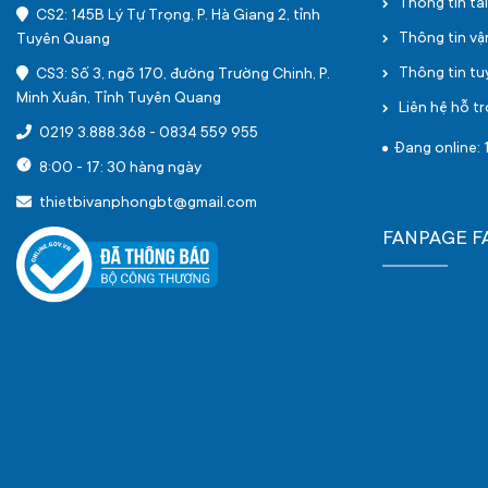
Thông tin tà
CS2: 145B Lý Tự Trọng, P. Hà Giang 2, tỉnh
Thông tin v
Tuyên Quang
Thông tin t
CS3: Số 3, ngõ 170, đường Trường Chinh, P.
Minh Xuân, Tỉnh Tuyên Quang
Liên hệ hỗ tr
0219 3.888.368
-
0834 559 955
Đang online: 
8:00 - 17: 30 hàng ngày
thietbivanphongbt@gmail.com
FANPAGE 