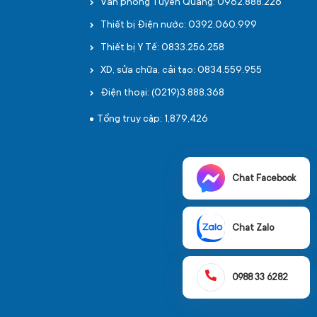
Văn phòng Tuyên Quang: 0962.888.226
Thiết bị Điện nước: 0392.060.999
Thiết bị Y Tế: 0833.256.258
XD, sửa chữa, cải tạo: 0834.559.955
Điện thoại: (0219)3.888.368
Tổng truy cập: 1,879,426
Chat Facebook
Chat Zalo
0988 33 6282