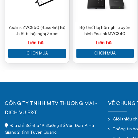
Yealink ZVC860 (Base-kit) Bộ
Bộ thiết bị hội nghị truyền
thiết bị hội nghị Zoom
hình Yealink MVC340
Rooms cho phòng vừa và lớn
Liên hệ
Liên hệ
CHỌN MUA
CHỌN MUA
CÔNG TY TNHH MTV THƯƠNG MẠI -
VỀ CHÚNG 
DỊCH VỤ B&T
Giới thiệu c
Địa chỉ: Số nhà 19, đường Bế Văn Đàn, P. Hà
Thông tin h
Giang 2, tỉnh Tuyên Quang