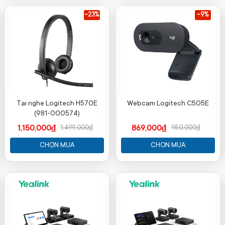
-23%
-9%
Tai nghe Logitech H570E
Webcam Logitech C505E
(981-000574)
1,150,000₫
869,000₫
1,499,000₫
950,000₫
CHỌN MUA
CHỌN MUA