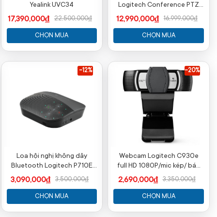
Yealink UVC34
Logitech Conference PTZ
Pro 2 Camera ( 960-001021 )
17,390,000₫
12,990,000₫
22,500,000₫
16,999,000₫
CHỌN MUA
CHỌN MUA
-12%
-20%
Loa hội nghị không dây
Webcam Logitech C930e
Bluetooth Logitech P710E
full HD 1080P/mic kép/ bán
(kèm Mic) (980-000744)
chạy nhất
3,090,000₫
2,690,000₫
3,500,000₫
3,350,000₫
CHỌN MUA
CHỌN MUA