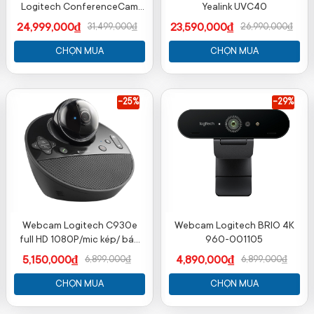
Logitech ConferenceCam
Yealink UVC40
Group (960-001054)
24,999,000₫
23,590,000₫
31,499,000₫
26,990,000₫
CHỌN MUA
CHỌN MUA
-25%
-29%
Webcam Logitech C930e
Webcam Logitech BRIO 4K
full HD 1080P/mic kép/ bán
960-001105
chạy nhất
5,150,000₫
4,890,000₫
6,899,000₫
6,899,000₫
CHỌN MUA
CHỌN MUA