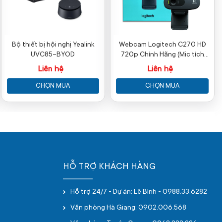
Bộ thiết bị hội nghị Yealink
Webcam Logitech C270 HD
UVC85-BYOD
720p Chính Hãng (Mic tích
hợp)
Liên hệ
Liên hệ
CHỌN MUA
CHỌN MUA
HỖ TRỢ KHÁCH HÀNG
Hỗ trợ 24/7 - Dự án: Lê Bình - 0988.33.6282
Văn phòng Hà Giang: 0902.006.568