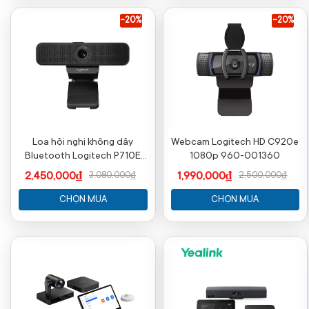
-20%
-20%
Loa hội nghị không dây
Webcam Logitech HD C920e
Bluetooth Logitech P710E
1080p 960-001360
(kèm Mic)
2,450,000₫
1,990,000₫
3,080,000₫
2,500,000₫
CHỌN MUA
CHỌN MUA