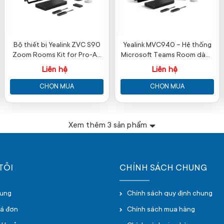
Bộ thiết bị Yealink ZVC S90
Yealink MVC940 – Hệ thống
Zoom Rooms Kit for Pro-AV
Microsoft Teams Room dành
Rooms
cho phòng cực lớn
Liên hệ
Liên hệ
CHỌN MUA
CHỌN MUA
Xem thêm
3
sản phẩm
TÔI
CHÍNH SÁCH CHUNG
hung
Chính sách quy định chung
oá đơn
Chính sách mua hàng