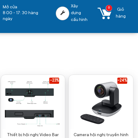
Xây
Mở cửa
0
Giỏ
8:00 - 17: 30 hàng
dựng
hàng
ngày
cấu hình
-23%
-24%
Thiết bị hội nghị Video Bar
Camera hội nghị truyền hình