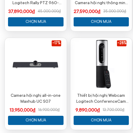
Logitech Rally PTZ 960-
Camera hội nghị thông minh
001226
All-in-one
37,890,000₫
27,590,000₫
45,000,000₫
35,000,000₫
CHỌN MUA
CHỌN MUA
-17%
-28%
Camera hội nghị all-in-one
Thiết bị hội nghị Webcam
Maxhub UC S07
Logitech ConferenceCam
Connect P/N 960-001038
13,950,000₫
9,890,000₫
16,900,000₫
13,700,000₫
CHỌN MUA
CHỌN MUA