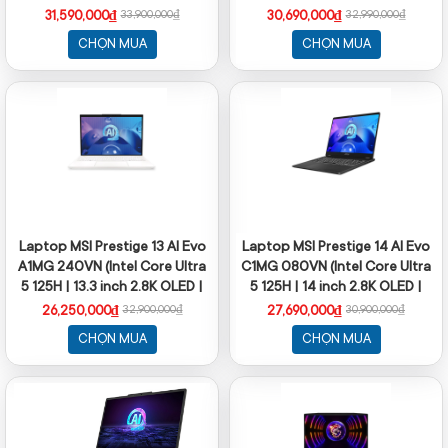
OLED/Win11
NoOS, Màu đen)
31,590,000₫
30,690,000₫
33,900,000₫
32,990,000₫
CHỌN MUA
CHỌN MUA
Laptop MSI Prestige 13 AI Evo
Laptop MSI Prestige 14 AI Evo
A1MG 240VN (Intel Core Ultra
C1MG 080VN (Intel Core Ultra
5 125H | 13.3 inch 2.8K OLED |
5 125H | 14 inch 2.8K OLED |
32GB | 512GB | Win 11 | Trắng)
32GB | 512GB | Win 11 | Xám)
26,250,000₫
27,690,000₫
32,900,000₫
30,900,000₫
CHỌN MUA
CHỌN MUA