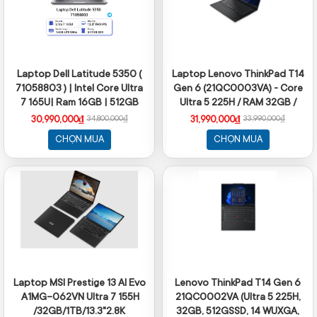
Laptop Dell Latitude 5350 (
Laptop Lenovo ThinkPad T14
71058803 ) | Intel Core Ultra
Gen 6 (21QC0003VA) - Core
7 165U| Ram 16GB | 512GB
Ultra 5 225H / RAM 32GB /
SSD | Intel Graphics | 13.3
1TB SSD / 14 INCH/ màu đen
30,990,000₫
31,990,000₫
34,800,000₫
33,990,000₫
inch FHD | Win 11 Home | 1Yr
CHỌN MUA
CHỌN MUA
Laptop MSI Prestige 13 AI Evo
Lenovo ThinkPad T14 Gen 6
A1MG-062VN Ultra 7 155H
21QC0002VA (Ultra 5 225H,
/32GB/1TB/13.3"2.8K
32GB, 512GSSD, 14 WUXGA,