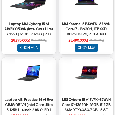
Laptop MSI Cyborg 15 AI
MSI Katana 15 B13VFK-676VN
A1VEK 053VN (Intel Core Ultra
Core i7-13620H, 1TB SSD,
7 155H | 16GB | 512GB | RTX
DDR5 8GB*2, RTX 4060
4050 GDDR6 | 15.6 inch FHD |
GDDR6 8GB, 15.6" FHD 144Hz,
28,990,000₫
28,490,000₫
30,590,000₫
30,590,000₫
Windows 11 Home | Black)
Win11, màu đen
CHỌN MUA
CHỌN MUA
Laptop MSI Prestige 14 AI Evo
MSI Cyborg 15 A13VFK-876VN
C1MG 081VN (Intel Core Ultra
Core i7-13620H; 16GB; 512GB
5 125H | 14 inch 2.8K OLED |
SSD; RTX4060/8GB; 15.6""