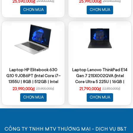
16GB | 512GB | Win 11 | Xám)
FHD 144Hz; Win11; Đen
25,590,000₫
25,990,000₫
29,900,000₫
29,590,000₫
CHỌN MUA
CHỌN MUA
Laptop HP Elitebook 630
Laptop Lenovo ThinkPad E14
G10 9J0B6PT (Intel Core i7-
Gen 7 21SX002QVA (Intel
1355U | 8GB | 512GB | Intel
Core Ultra 5 225U | 16GB |
UHD Graphics | 13.3 inch FHD |
512GB | 14 inch WUXGA | Intel
23,990,000₫
21,790,000₫
25,900,000₫
22,850,000₫
Win 11 Home | Bạc)
Graphics | NoOS | Đen)
CHỌN MUA
CHỌN MUA
CÔNG TY TNHH MTV THƯƠNG MẠI - DỊCH VỤ B&T