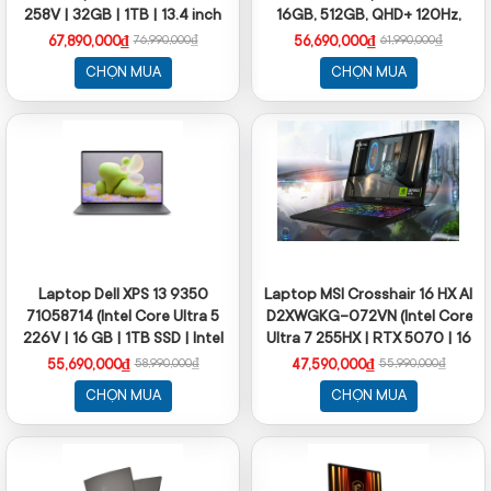
258V | 32GB | 1TB | 13.4 inch
16GB, 512GB, QHD+ 120Hz,
QHD + | Win 11 | Office | Xám)
Cảm ứng, OfficeH24+365,
67,890,000₫
56,690,000₫
76,990,000₫
61,990,000₫
Win11)
CHỌN MUA
CHỌN MUA
Laptop Dell XPS 13 9350
Laptop MSI Crosshair 16 HX AI
71058714 (Intel Core Ultra 5
D2XWGKG-072VN (Intel Core
226V | 16 GB | 1TB SSD | Intel
Ultra 7 255HX | RTX 5070 | 16
Arc | 13.4 inch QHD + | Cảm
inch QHD + | 32GB | 1TB | Win
55,690,000₫
47,590,000₫
58,990,000₫
55,990,000₫
ứng | Win 11 |
11 | Xám)
CHỌN MUA
CHỌN MUA
OfficeHome24+O365)