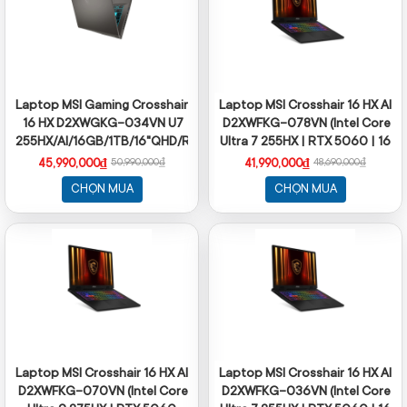
Laptop MSI Gaming Crosshair
Laptop MSI Crosshair 16 HX AI
16 HX D2XWGKG-034VN U7
D2XWFKG-078VN (Intel Core
255HX/AI/16GB/1TB/16"QHD/RTX
Ultra 7 255HX | RTX 5060 | 16
5070 8GB/Win11
inch QHD + 240Hz | 32GB |
45,990,000₫
41,990,000₫
50,990,000₫
48,690,000₫
1TB | Win 11 | Xám)
CHỌN MUA
CHỌN MUA
Laptop MSI Crosshair 16 HX AI
Laptop MSI Crosshair 16 HX AI
D2XWFKG-070VN (Intel Core
D2XWFKG-036VN (Intel Core