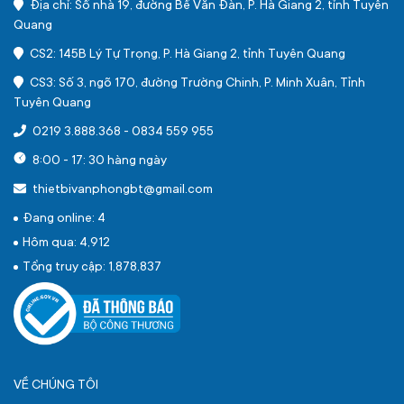
Địa chỉ: Số nhà 19, đường Bế Văn Đàn, P. Hà Giang 2, tỉnh Tuyên
Quang
CS2: 145B Lý Tự Trọng, P. Hà Giang 2, tỉnh Tuyên Quang
CS3: Số 3, ngõ 170, đường Trường Chinh, P. Minh Xuân, Tỉnh
Tuyên Quang
0219 3.888.368
-
0834 559 955
8:00 - 17: 30 hàng ngày
thietbivanphongbt@gmail.com
Đang online: 4
Hôm qua: 4,912
Tổng truy cập: 1,878,837
VỀ CHÚNG TÔI