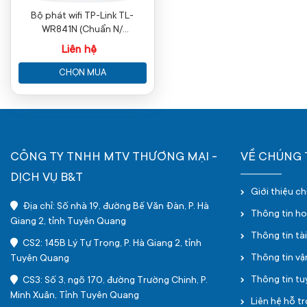
Bộ phát wifi TP-Link TL-
WR841N (Chuẩn N/
300Mbps/ 2 Ăng-ten ngoài/
Liên hệ
15 User)
CHỌN MUA
CÔNG TY TNHH MTV THƯƠNG MẠI -
VỀ CHÚNG 
DỊCH VỤ B&T
Giới thiệu c
Địa chỉ: Số nhà 19, đường Bế Văn Đàn, P. Hà
Thông tin h
Giang 2, tỉnh Tuyên Quang
Thông tin tà
CS2: 145B Lý Tự Trọng, P. Hà Giang 2, tỉnh
Thông tin v
Tuyên Quang
Thông tin t
CS3: Số 3, ngõ 170, đường Trường Chinh, P.
Minh Xuân, Tỉnh Tuyên Quang
Liên hệ hỗ tr