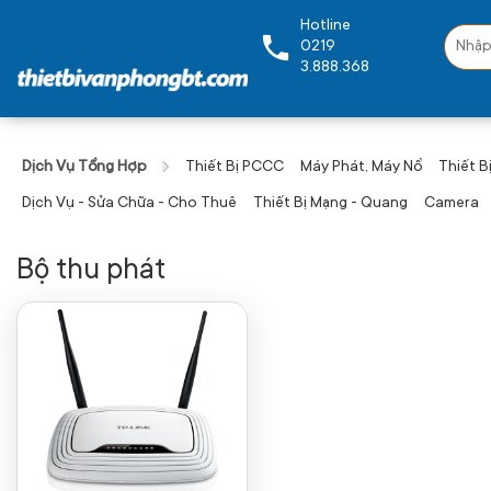
Hotline
0219
3.888.368
Dịch Vụ Tổng Hợp
Thiết Bị PCCC
Máy Phát, Máy Nổ
Thiết Bị
Dịch Vụ - Sửa Chữa - Cho Thuê
Thiết Bị Mạng - Quang
Camera
Bộ thu phát