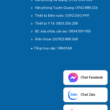
Văn phòng Hà Giang: 0902.006.568
Văn phòng Tuyên Quang: 0962.888.226
Thiết bị Điện nước: 0392.060.999
Thiết bị Y Tế: 0833.256.258
XD, sửa chữa, cải tạo: 0834.559.955
Điện thoại: (0219)3.888.368
Tổng truy cập: 1,884,568
Chat Facebook
Chat Zalo