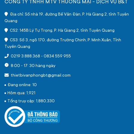
CÔNG TY TNHH MTV THƯƠNG MẠI - DỊCH VỤ B&T
Địa chỉ: Số nhà 19, đường Bế Văn Đàn, P. Hà Giang 2, tỉnh Tuyên
Quang
CS2: 145B Lý Tự Trọng, P. Hà Giang 2, tỉnh Tuyên Quang
CS3: Số 3, ngõ 170, đường Trường Chinh, P. Minh Xuân, Tỉnh
Tuyên Quang
0219 3.888.368
-
0834 559 955
8:00 - 17: 30 hàng ngày
thietbivanphongbt@gmail.com
Đang online: 10
Hôm qua: 1,921
Tổng truy cập: 1,880,330