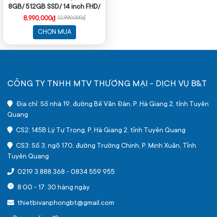
8GB/ 512GB SSD/ 14 inch FHD/
Win11/ Silver)
8,990,000₫
12,990,000₫
CHỌN MUA
CÔNG TY TNHH MTV THƯƠNG MẠI - DỊCH VỤ B&T
Địa chỉ: Số nhà 19, đường Bế Văn Đàn, P. Hà Giang 2, tỉnh Tuyên
Quang
CS2: 145B Lý Tự Trọng, P. Hà Giang 2, tỉnh Tuyên Quang
CS3: Số 3, ngõ 170, đường Trường Chinh, P. Minh Xuân, Tỉnh
Tuyên Quang
0219 3.888.368
-
0834 559 955
8:00 - 17: 30 hàng ngày
thietbivanphongbt@gmail.com