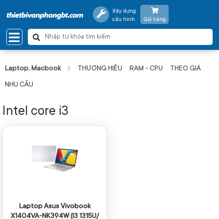
Xây dựng
cấu hình
Giỏ hàng
Laptop, Macbook
THƯƠNG HIỆU
RAM - CPU
THEO GIÁ
NHU CẦU
Intel core i3
Laptop Asus Vivobook
X1404VA-NK394W (I3 1315U/