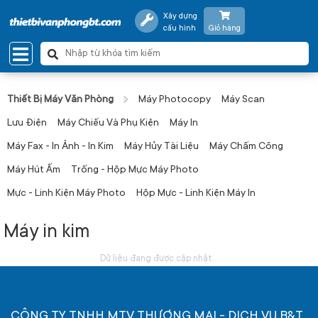
Xây dựng
cấu hình
Giỏ hàng
Thiết Bị Máy Văn Phòng
Máy Photocopy
Máy Scan
Lưu Điện
Máy Chiếu Và Phụ Kiện
Máy In
Máy Fax - In Ảnh - In Kim
Máy Hủy Tài Liệu
Máy Chấm Công
Máy Hút Ấm
Trống - Hộp Mực Máy Photo
Mực - Linh Kiện Máy Photo
Hộp Mực - Linh Kiện Máy In
Máy in kim
Dữ liệu đang được cập nhật...
CÔNG TY TNHH MTV THƯƠNG MẠI - DỊCH VỤ B&T