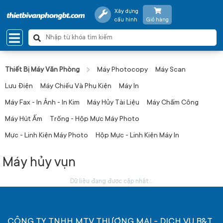
Xây dựng
cấu hình
Giỏ hàng
Thiết Bị Máy Văn Phòng
Máy Photocopy
Máy Scan
Lưu Điện
Máy Chiếu Và Phụ Kiện
Máy In
Máy Fax - In Ảnh - In Kim
Máy Hủy Tài Liệu
Máy Chấm Công
Máy Hút Ấm
Trống - Hộp Mực Máy Photo
Mực - Linh Kiện Máy Photo
Hộp Mực - Linh Kiện Máy In
Máy hủy vụn
Dữ liệu đang được cập nhật...
CÔNG TY TNHH MTV THƯƠNG MẠI - DỊCH VỤ B&T