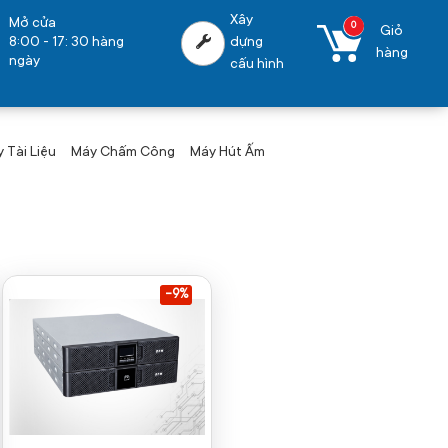
Xây
Mở cửa
0
Giỏ
8:00 - 17: 30 hàng
dựng
hàng
ngày
cấu hình
 Tài Liệu
Máy Chấm Công
Máy Hút Ấm
-9%