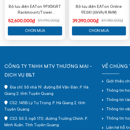
Bộ lưu điện EATon 9PX5KiRT
Bộ lưu điện EATon Online
Rackmount/Tower
9E6KI (6kVA/4.8kW)
(5000VA/4500W)
52,600,000₫
39,390,000₫
59,990,000₫
49,980,000₫
CHỌN MUA
CHỌN MUA
CÔNG TY TNHH MTV THƯƠNG MẠI -
VỀ CHÚNG 
DỊCH VỤ B&T
Giới thiệu c
Địa chỉ: Số nhà 19, đường Bế Văn Đàn, P. Hà
Thông tin h
Giang 2, tỉnh Tuyên Quang
Thông tin tà
CS2: 145B Lý Tự Trọng, P. Hà Giang 2, tỉnh
Thông tin v
Tuyên Quang
Thông tin t
CS3: Số 3, ngõ 170, đường Trường Chinh, P.
Minh Xuân, Tỉnh Tuyên Quang
Liên hệ hỗ tr