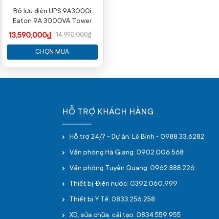
Bộ lưu điện UPS 9A3000i
Eaton 9A 3000VA Tower
13,590,000₫
14,990,000₫
CHỌN MUA
HỖ TRỢ KHÁCH HÀNG
Hỗ trợ 24/7 - Dự án: Lê Bình - 0988.33.6282
Văn phòng Hà Giang: 0902.006.568
Văn phòng Tuyên Quang: 0962.888.226
Thiết bị Điện nước: 0392.060.999
Thiết bị Y Tế: 0833.256.258
XD, sửa chữa, cải tạo: 0834.559.955