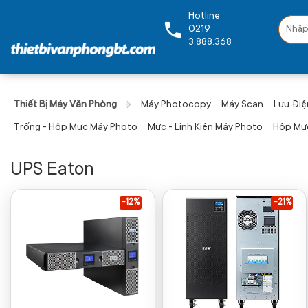
Hotline
0219
3.888.368
Thiết Bị Máy Văn Phòng
Máy Photocopy
Máy Scan
Lưu Điệ
Trống - Hộp Mực Máy Photo
Mực - Linh Kiện Máy Photo
Hộp Mực
UPS Eaton
-12%
-21%