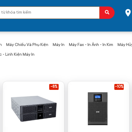
n
Máy Chiếu Và Phụ Kiện
Máy In
Máy Fax - In Ảnh - In Kim
Máy Hủy
 - Linh Kiện Máy In
-8%
-10%