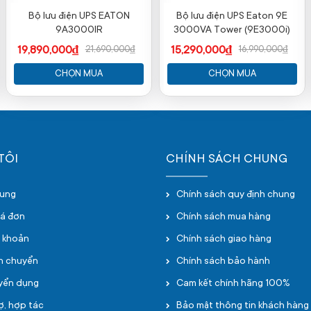
Bộ lưu điện UPS EATON
Bộ lưu điện UPS Eaton 9E
9A3000IR
3000VA Tower (9E3000i)
19,890,000₫
15,290,000₫
21,690,000₫
16,990,000₫
CHỌN MUA
CHỌN MUA
TÔI
CHÍNH SÁCH CHUNG
hung
Chính sách quy định chung
oá đơn
Chính sách mua hàng
i khoản
Chính sách giao hàng
ận chuyển
Chính sách bảo hành
uyển dụng
Cam kết chính hãng 100%
ợ, hợp tác
Bảo mật thông tin khách hàng