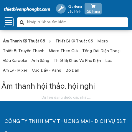
Xây dựng
cấu hình
Giỏ hàng
Âm Thanh Kỹ Thuật Số
Thiết Bị Kỹ Thuật Số
Micro
Thiết Bị Truyền Thanh
Micro Theo Giá
Tổng Đài Điện Thoại
Đầu Karaoke
Ánh Sáng
Thiết Bị Khác Và Phụ Kiện
Loa
Âm Ly - Mixer
Cục Đẩy - Vang
Bộ Dàn
Âm thanh hội thảo, hội nghị
Dữ liệu đang được cập nhật...
CÔNG TY TNHH MTV THƯƠNG MẠI - DỊCH VỤ B&T