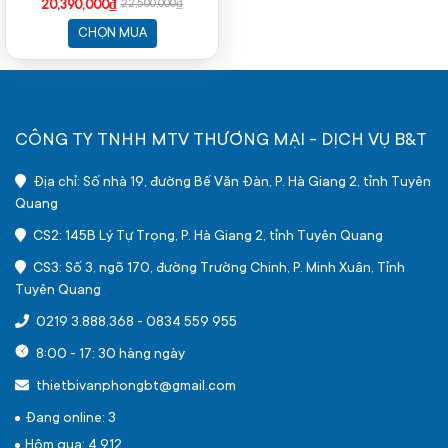
3200MHz| 512G SSD | WL+BT
20,390,000₫
22,500,000₫
| KN_M | WIN 11SL | 1Yr)
CHỌN MUA
CÔNG TY TNHH MTV THƯƠNG MẠI - DỊCH VỤ B&T
Địa chỉ: Số nhà 19, đường Bế Văn Đàn, P. Hà Giang 2, tỉnh Tuyên
Quang
CS2: 145B Lý Tự Trọng, P. Hà Giang 2, tỉnh Tuyên Quang
CS3: Số 3, ngõ 170, đường Trường Chinh, P. Minh Xuân, Tỉnh
Tuyên Quang
0219 3.888.368
-
0834 559 955
8:00 - 17: 30 hàng ngày
thietbivanphongbt@gmail.com
Đang online: 3
Hôm qua: 4,912