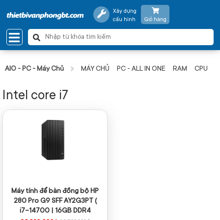
Xây dựng
cấu hình
Giỏ hàng
AIO - PC - Máy Chủ
MÁY CHỦ
PC - ALL IN ONE
RAM
CPU
Intel core i7
Máy tính để bàn đồng bộ HP
280 Pro G9 SFF AY2G3PT (
i7-14700 | 16GB DDR4