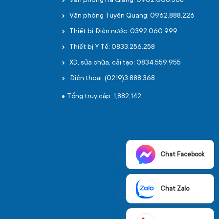
Văn phòng Hà Giang: 0902.006.568
Văn phòng Tuyên Quang: 0962.888.226
Thiết bị Điện nước: 0392.060.999
Thiết bị Y Tế: 0833.256.258
XD, sửa chữa, cải tạo: 0834.559.955
Điện thoại: (0219)3.888.368
Tổng truy cập: 1,882,142
Chat Facebook
Chat Zalo