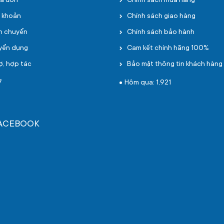
oá đơn
Chính sách mua hàng
i khoản
Chính sách giao hàng
ận chuyển
Chính sách bảo hành
uyển dụng
Cam kết chính hãng 100%
ợ, hợp tác
Bảo mật thông tin khách hàng
7
Hôm qua: 1,921
FACEBOOK