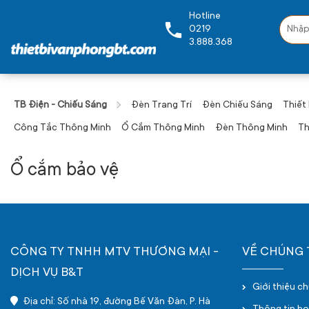
Hotline
0219
3.888.368
TB Điện - Chiếu Sáng
Đèn Trang Trí
Đèn Chiếu Sáng
Thiết
Công Tắc Thông Minh
Ổ Cắm Thông Minh
Đèn Thông Minh
Th
Ổ cắm bảo vệ
CÔNG TY TNHH MTV THƯƠNG MẠI -
VỀ CHÚNG 
DỊCH VỤ B&T
Giới thiệu c
Địa chỉ: Số nhà 19, đường Bế Văn Đàn, P. Hà