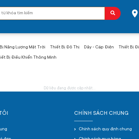
 Bị Năng Lượng Mặt Trời
Thiết Bị Đô Thị
Dây - Cáp Điện
Thiết Bị Đ
iết Bị Điều Khiển Thông Minh
Dữ liệu đang được cập nhật...
TÔI
CHÍNH SÁCH CHUNG
hung
Chính sách quy định chung