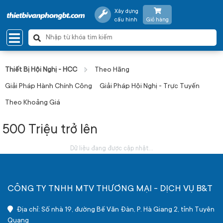
Xây dựng
cấu hình
Giỏ hàng
Thiết Bị Hội Nghị - HCC
Theo Hãng
Giải Pháp Hành Chính Công
Giải Pháp Hội Nghị - Trực Tuyến
Theo Khoảng Giá
500 Triệu trở lên
Dữ liệu đang được cập nhật...
CÔNG TY TNHH MTV THƯƠNG MẠI - DỊCH VỤ B&T
Địa chỉ: Số nhà 19, đường Bế Văn Đàn, P. Hà Giang 2, tỉnh Tuyên
Quang