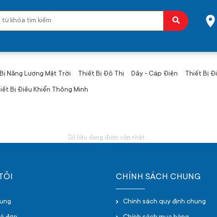
 Bị Năng Lượng Mặt Trời
Thiết Bị Đô Thị
Dây - Cáp Điện
Thiết Bị Đ
iết Bị Điều Khiển Thông Minh
Dữ liệu đang được cập nhật...
TÔI
CHÍNH SÁCH CHUNG
hung
Chính sách quy định chung