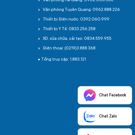
Văn phòng Hà Giang: 0902.006.568
Văn phòng Tuyên Quang: 0962.888.226
Thiết bị Điện nước: 0392.060.999
Thiết bị Y Tế: 0833.256.258
XD, sửa chữa, cải tạo: 0834.559.955
Điện thoại: (0219)3.888.368
Tổng truy cập: 1,883,121
Chat Facebook
Chat Zalo