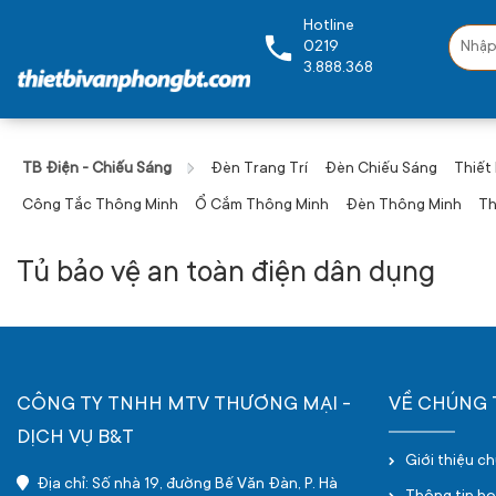
Hotline
0219
3.888.368
TB Điện - Chiếu Sáng
Đèn Trang Trí
Đèn Chiếu Sáng
Thiết
Công Tắc Thông Minh
Ổ Cắm Thông Minh
Đèn Thông Minh
Th
Tủ bảo vệ an toàn điện dân dụng
CÔNG TY TNHH MTV THƯƠNG MẠI -
VỀ CHÚNG 
DỊCH VỤ B&T
Giới thiệu c
Địa chỉ: Số nhà 19, đường Bế Văn Đàn, P. Hà