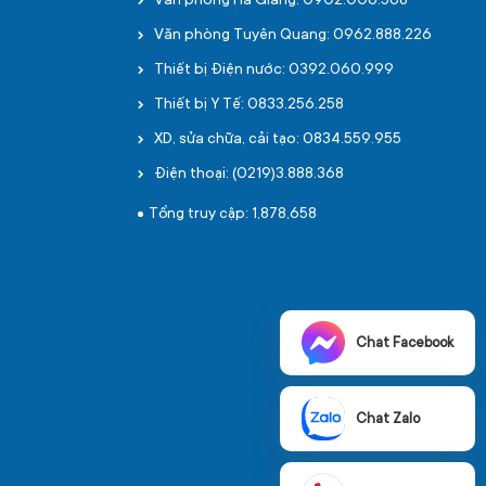
Văn phòng Hà Giang: 0902.006.568
Văn phòng Tuyên Quang: 0962.888.226
Thiết bị Điện nước: 0392.060.999
Thiết bị Y Tế: 0833.256.258
XD, sửa chữa, cải tạo: 0834.559.955
Điện thoại: (0219)3.888.368
Tổng truy cập: 1,878,658
Chat Facebook
Chat Zalo