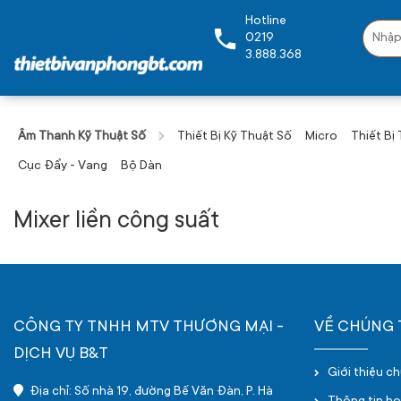
Hotline
0219
3.888.368
Âm Thanh Kỹ Thuật Số
Thiết Bị Kỹ Thuật Số
Micro
Thiết Bị
Cục Đẩy - Vang
Bộ Dàn
Mixer liền công suất
CÔNG TY TNHH MTV THƯƠNG MẠI -
VỀ CHÚNG 
DỊCH VỤ B&T
Giới thiệu c
Địa chỉ: Số nhà 19, đường Bế Văn Đàn, P. Hà