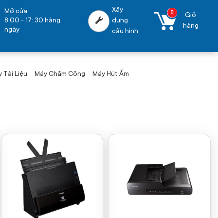
Xây
Mở cửa
0
Giỏ
8:00 - 17: 30 hàng
dựng
hàng
ngày
cấu hình
 Tài Liệu
Máy Chấm Công
Máy Hút Ấm