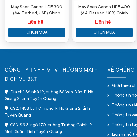
Máy Scan Canon LiDE 300
Máy Scan Canon LiDE 400
(A4, Flatbed, USB) Chính
(A4, Flatbed, USB) Chính
Hãng
Hãng
Liên hệ
Liên hệ
CHỌN MUA
CHỌN MUA
CÔNG TY TNHH MTV THƯƠNG MẠI -
VỀ CHÚNG 
DỊCH VỤ B&T
Giới thiệu c
Địa chỉ: Số nhà 19, đường Bế Văn Đàn, P. Hà
Thông tin h
Giang 2, tỉnh Tuyên Quang
Thông tin tà
CS2: 145B Lý Tự Trọng, P. Hà Giang 2, tỉnh
Thông tin v
Tuyên Quang
Thông tin t
CS3: Số 3, ngõ 170, đường Trường Chinh, P.
Minh Xuân, Tỉnh Tuyên Quang
Liên hệ hỗ tr