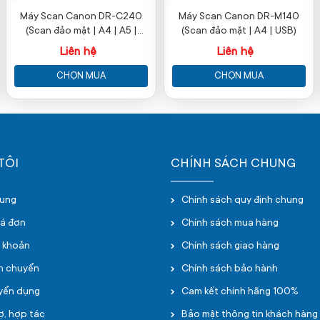
Máy Scan Canon DR-C240
Máy Scan Canon DR-M140
(Scan đảo mặt | A4 | A5 |
(Scan đảo mặt | A4 | USB)
USB)
Liên hệ
Liên hệ
CHỌN MUA
CHỌN MUA
TÔI
CHÍNH SÁCH CHUNG
hung
Chính sách quy định chung
oá đơn
Chính sách mua hàng
i khoản
Chính sách giao hàng
ận chuyển
Chính sách bảo hành
uyển dụng
Cam kết chính hãng 100%
ợ, hợp tác
Bảo mật thông tin khách hàng