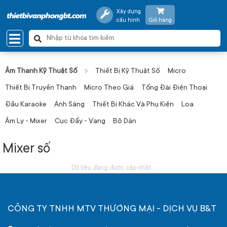
Xây dựng
cấu hình
Giỏ hàng
Âm Thanh Kỹ Thuật Số
Thiết Bị Kỹ Thuật Số
Micro
Thiết Bị Truyền Thanh
Micro Theo Giá
Tổng Đài Điện Thoại
Đầu Karaoke
Ánh Sáng
Thiết Bị Khác Và Phụ Kiện
Loa
Âm Ly - Mixer
Cục Đẩy - Vang
Bộ Dàn
Mixer số
Dữ liệu đang được cập nhật...
CÔNG TY TNHH MTV THƯƠNG MẠI - DỊCH VỤ B&T