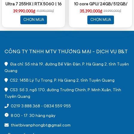
Ultra 7 255HX | RTX 5060 | 16
10 core GPU/ 24GB/ 512GB/
inch QHD+ 240Hz | 16GB |
13.6Inch/ Mac OS/ Silver/ Vỏ
39,990,000₫
35,390,000₫
41,590,000₫
39,990,000₫
1TB | Win 11 | Xám)
nhôm)
CHỌN MUA
CHỌN MUA
CÔNG TY TNHH MTV THƯƠNG MẠI - DỊCH VỤ B&T
Địa chỉ: Số nhà 19, đường Bế Văn Đàn, P. Hà Giang 2, tỉnh Tuyên
Quang
CS2: 145B Lý Tự Trọng, P. Hà Giang 2, tỉnh Tuyên Quang
CS3: Số 3, ngõ 170, đường Trường Chinh, P. Minh Xuân, Tỉnh
Tuyên Quang
0219 3.888.368
-
0834 559 955
8:00 - 17: 30 hàng ngày
thietbivanphongbt@gmail.com