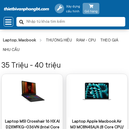
Xây dựng
cấu hình
Giỏ hàng
Laptop, Macbook
THƯƠNG HIỆU
RAM - CPU
THEO GIÁ
NHU CẦU
35 Triệu - 40 triệu
Laptop MSI Crosshair 16 HX AI
Laptop Apple Macbook Air
D2XWFKG-036VN (Intel Core
M3 MC8N4SA/A (8 Core CPU/