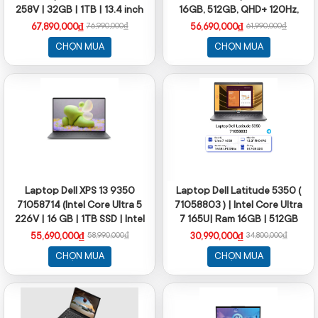
258V | 32GB | 1TB | 13.4 inch
16GB, 512GB, QHD+ 120Hz,
QHD + | Win 11 | Office | Xám)
Cảm ứng, OfficeH24+365,
67,890,000₫
56,690,000₫
76,990,000₫
61,990,000₫
Win11)
CHỌN MUA
CHỌN MUA
Laptop Dell XPS 13 9350
Laptop Dell Latitude 5350 (
71058714 (Intel Core Ultra 5
71058803 ) | Intel Core Ultra
226V | 16 GB | 1TB SSD | Intel
7 165U| Ram 16GB | 512GB
Arc | 13.4 inch QHD + | Cảm
SSD | Intel Graphics | 13.3
55,690,000₫
30,990,000₫
58,990,000₫
34,800,000₫
ứng | Win 11 |
inch FHD | Win 11 Home | 1Yr
CHỌN MUA
CHỌN MUA
OfficeHome24+O365)