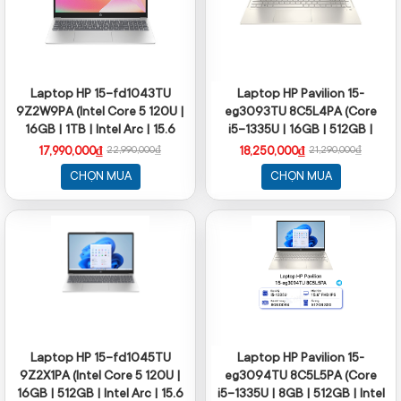
Laptop HP 15-fd1043TU
Laptop HP Pavilion 15-
9Z2W9PA (Intel Core 5 120U |
eg3093TU 8C5L4PA (Core
16GB | 1TB | Intel Arc | 15.6
i5-1335U | 16GB | 512GB |
inch FHD | Win 11 | Bạc)
Intel Iris Xe | 15.6 inch FHD |
17,990,000₫
18,250,000₫
22,990,000₫
21,290,000₫
Windows 11 | Vàng)
CHỌN MUA
CHỌN MUA
Laptop HP 15-fd1045TU
Laptop HP Pavilion 15-
9Z2X1PA (Intel Core 5 120U |
eg3094TU 8C5L5PA (Core
16GB | 512GB | Intel Arc | 15.6
i5-1335U | 8GB | 512GB | Intel