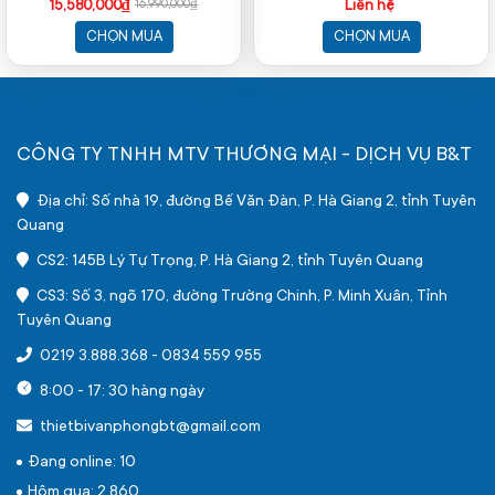
Iris Xe | 15.6 inch FHD IPS | Win
512GB | 16 inch IPS | Win 11 |
15,580,000₫
Liên hệ
16,990,000₫
11 | Bạc)
Bạc)
CHỌN MUA
CHỌN MUA
CÔNG TY TNHH MTV THƯƠNG MẠI - DỊCH VỤ B&T
Địa chỉ: Số nhà 19, đường Bế Văn Đàn, P. Hà Giang 2, tỉnh Tuyên
Quang
CS2: 145B Lý Tự Trọng, P. Hà Giang 2, tỉnh Tuyên Quang
CS3: Số 3, ngõ 170, đường Trường Chinh, P. Minh Xuân, Tỉnh
Tuyên Quang
0219 3.888.368
-
0834 559 955
8:00 - 17: 30 hàng ngày
thietbivanphongbt@gmail.com
Đang online: 10
Hôm qua: 2,860