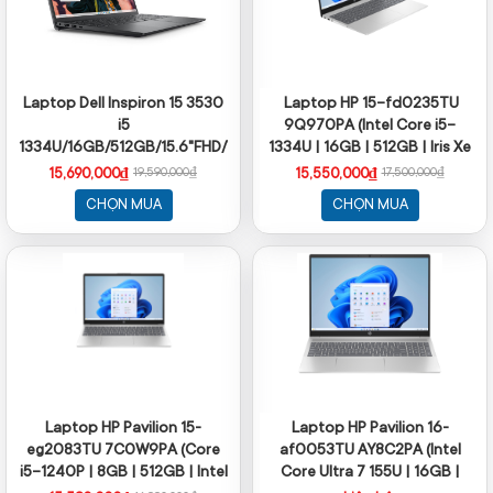
Laptop Dell Inspiron 15 3530
Laptop HP 15-fd0235TU
i5
9Q970PA (Intel Core i5-
1334U/16GB/512GB/15.6"FHD/Win11/Office
1334U | 16GB | 512GB | Iris Xe
HS24/OS365
Graphics | 15.6 inch FHD |
15,690,000₫
15,550,000₫
19,590,000₫
17,500,000₫
Windows 11 | Natural silver)
CHỌN MUA
CHỌN MUA
Laptop HP Pavilion 15-
Laptop HP Pavilion 16-
eg2083TU 7C0W9PA (Core
af0053TU AY8C2PA (Intel
i5-1240P | 8GB | 512GB | Intel
Core Ultra 7 155U | 16GB |