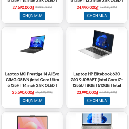
5 125H | 14 inch 2.8K OLED |
5 125H | 13.3 inch 2.8K OLED |
32GB | 512GB | Win 11 | Xám)
512GB | 16GB | Win 11 | Trắng)
27,690,000₫
24,990,000₫
30,900,000₫
29,900,000₫
CHỌN MUA
CHỌN MUA
Laptop MSI Prestige 14 AI Evo
Laptop HP Elitebook 630
C1MG 081VN (Intel Core Ultra
G10 9J0B6PT (Intel Core i7-
5 125H | 14 inch 2.8K OLED |
1355U | 8GB | 512GB | Intel
16GB | 512GB | Win 11 | Xám)
UHD Graphics | 13.3 inch FHD |
25,590,000₫
23,990,000₫
29,900,000₫
25,900,000₫
Win 11 Home | Bạc)
CHỌN MUA
CHỌN MUA