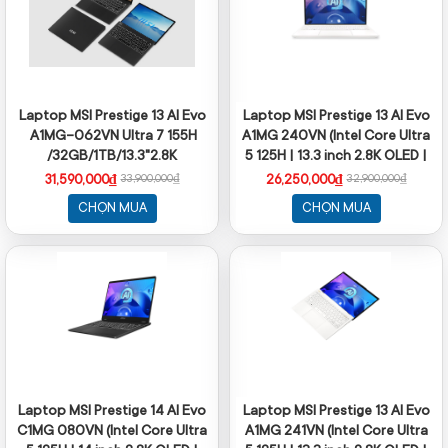
Laptop MSI Prestige 13 AI Evo
Laptop MSI Prestige 13 AI Evo
A1MG-062VN Ultra 7 155H
A1MG 240VN (Intel Core Ultra
/32GB/1TB/13.3"2.8K
5 125H | 13.3 inch 2.8K OLED |
OLED/Win11
32GB | 512GB | Win 11 | Trắng)
31,590,000₫
26,250,000₫
33,900,000₫
32,900,000₫
CHỌN MUA
CHỌN MUA
Laptop MSI Prestige 14 AI Evo
Laptop MSI Prestige 13 AI Evo
C1MG 080VN (Intel Core Ultra
A1MG 241VN (Intel Core Ultra