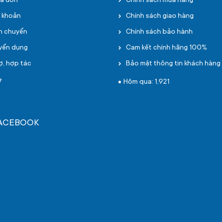
oá đơn
Chính sách mua hàng
i khoản
Chính sách giao hàng
ận chuyển
Chính sách bảo hành
uyển dụng
Cam kết chính hãng 100%
ợ, hợp tác
Bảo mật thông tin khách hàng
7
Hôm qua: 1,921
FACEBOOK