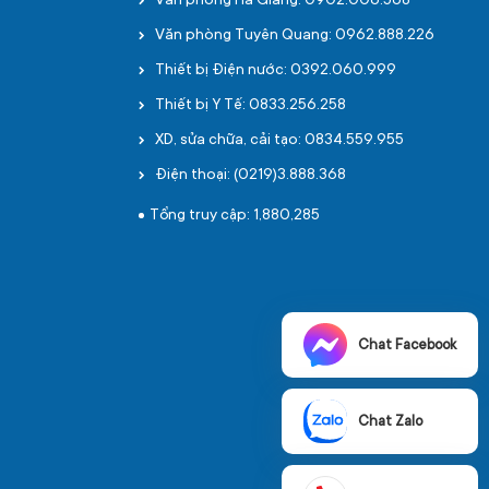
Văn phòng Hà Giang: 0902.006.568
Văn phòng Tuyên Quang: 0962.888.226
Thiết bị Điện nước: 0392.060.999
Thiết bị Y Tế: 0833.256.258
XD, sửa chữa, cải tạo: 0834.559.955
Điện thoại: (0219)3.888.368
Tổng truy cập: 1,880,285
Chat Facebook
Chat Zalo