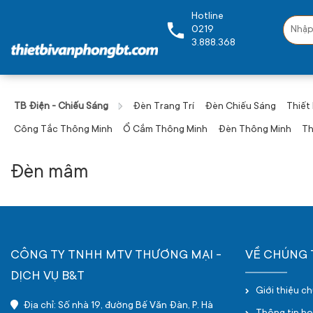
Hotline
0219
3.888.368
TB Điện - Chiếu Sáng
Đèn Trang Trí
Đèn Chiếu Sáng
Thiết
Công Tắc Thông Minh
Ổ Cắm Thông Minh
Đèn Thông Minh
Th
Đèn mâm
CÔNG TY TNHH MTV THƯƠNG MẠI -
VỀ CHÚNG 
DỊCH VỤ B&T
Giới thiệu c
Địa chỉ: Số nhà 19, đường Bế Văn Đàn, P. Hà