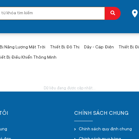
 Bị Năng Lượng Mặt Trời
Thiết Bị Đô Thị
Dây - Cáp Điện
Thiết Bị Đ
iết Bị Điều Khiển Thông Minh
Dữ liệu đang được cập nhật...
TÔI
CHÍNH SÁCH CHUNG
hung
Chính sách quy định chung