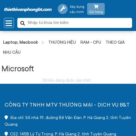
Xây dựng
cấu hình
Giỏ hàng
Laptop, Macbook
THƯƠNG HIỆU
RAM - CPU
THEO GIÁ
NHU CẦU
Microsoft
Dữ liệu đang được cập nhật...
CÔNG TY TNHH MTV THƯƠNG MẠI - DỊCH VỤ B&T
Địa chỉ: Số nhà 19, đường Bế Văn Đàn, P. Hà Giang 2, tỉnh Tuyên
Quang
CS2: 145B Lý Tự Trọng, P. Hà Giang 2, tỉnh Tuyên Quang