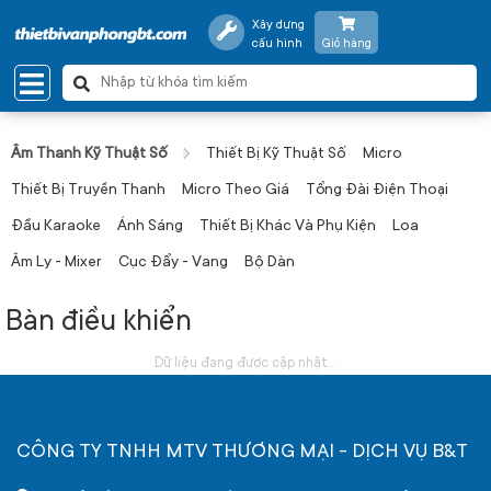
Xây dựng
cấu hình
Giỏ hàng
Âm Thanh Kỹ Thuật Số
Thiết Bị Kỹ Thuật Số
Micro
Thiết Bị Truyền Thanh
Micro Theo Giá
Tổng Đài Điện Thoại
Đầu Karaoke
Ánh Sáng
Thiết Bị Khác Và Phụ Kiện
Loa
Âm Ly - Mixer
Cục Đẩy - Vang
Bộ Dàn
Bàn điều khiển
Dữ liệu đang được cập nhật...
CÔNG TY TNHH MTV THƯƠNG MẠI - DỊCH VỤ B&T