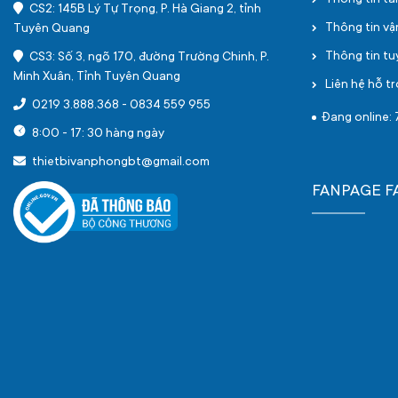
Thông tin tà
CS2: 145B Lý Tự Trọng, P. Hà Giang 2, tỉnh
Thông tin v
Tuyên Quang
Thông tin t
CS3: Số 3, ngõ 170, đường Trường Chinh, P.
Minh Xuân, Tỉnh Tuyên Quang
Liên hệ hỗ tr
0219 3.888.368
-
0834 559 955
Đang online: 
8:00 - 17: 30 hàng ngày
thietbivanphongbt@gmail.com
FANPAGE 