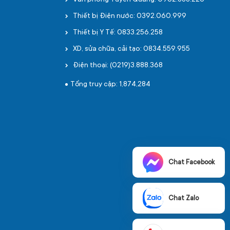
Văn phòng Tuyên Quang: 0962.888.226
Thiết bị Điện nước: 0392.060.999
Thiết bị Y Tế: 0833.256.258
XD, sửa chữa, cải tạo: 0834.559.955
Điện thoại: (0219)3.888.368
Tổng truy cập: 1,874,284
Chat Facebook
Chat Zalo