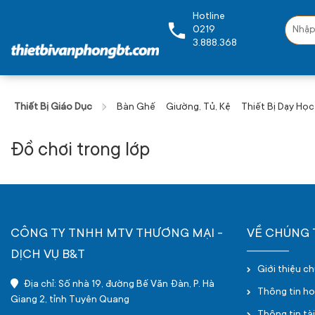
Hotline
0219
3.888.368
Thiết Bị Giáo Dục
Bàn Ghế
Giường, Tủ, Kệ
Thiết Bị Dạy Học
Đồ chơi trong lớp
CÔNG TY TNHH MTV THƯƠNG MẠI -
VỀ CHÚNG 
DỊCH VỤ B&T
Giới thiệu c
Địa chỉ: Số nhà 19, đường Bế Văn Đàn, P. Hà
Thông tin h
Giang 2, tỉnh Tuyên Quang