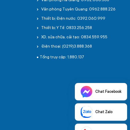
Văn phòng Hà Giang: 0902.006.568
Văn phòng Tuyên Quang: 0962.888.226
Thiết bị Điện nước: 0392.060.999
Thiết bị Y Tế: 0833.256.258
XD, sửa chữa, cải tạo: 0834.559.955
Điện thoại: (0219)3.888.368
Tổng truy cập: 1,880,137
Chat Facebook
Chat Zalo