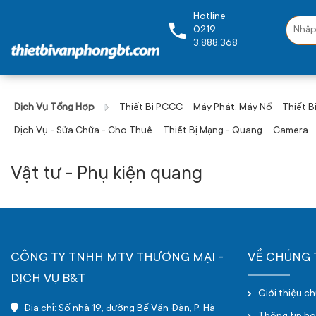
Hotline
0219
3.888.368
Dịch Vụ Tổng Hợp
Thiết Bị PCCC
Máy Phát, Máy Nổ
Thiết Bị
Dịch Vụ - Sửa Chữa - Cho Thuê
Thiết Bị Mạng - Quang
Camera
Vật tư - Phụ kiện quang
CÔNG TY TNHH MTV THƯƠNG MẠI -
VỀ CHÚNG 
DỊCH VỤ B&T
Giới thiệu c
Địa chỉ: Số nhà 19, đường Bế Văn Đàn, P. Hà