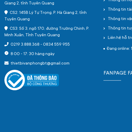
Thông tin h
Giang 2, tỉnh Tuyên Quang
Thông tin tà
CS2: 145B Lý Tự Trọng, P. Hà Giang 2, tỉnh
Thông tin v
Tuyên Quang
Thông tin t
CS3: Số 3, ngõ 170, đường Trường Chinh, P.
Minh Xuân, Tỉnh Tuyên Quang
Liên hệ hỗ tr
0219 3.888.368
-
0834 559 955
Đang online: 1
8:00 - 17: 30 hàng ngày
thietbivanphongbt@gmail.com
FANPAGE 