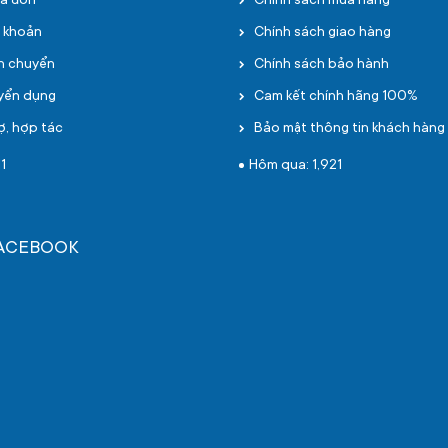
oá đơn
Chính sách mua hàng
i khoản
Chính sách giao hàng
ận chuyển
Chính sách bảo hành
uyển dụng
Cam kết chính hãng 100%
ợ, hợp tác
Bảo mật thông tin khách hàng
1
Hôm qua: 1,921
FACEBOOK