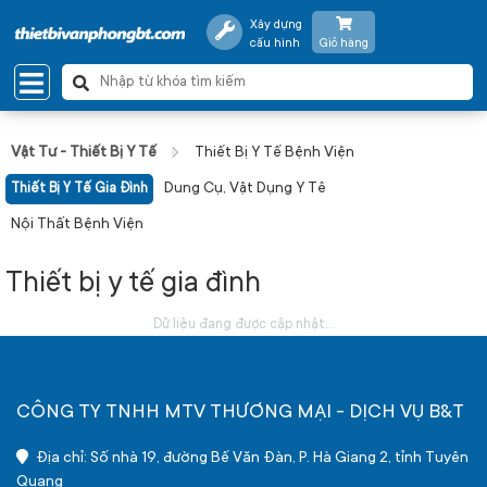
Xây dựng
cấu hình
Giỏ hàng
Vật Tư - Thiết Bị Y Tế
Thiết Bị Y Tế Bệnh Viện
Dung Cụ, Vật Dụng Y Tê
Thiết Bị Y Tế Gia Đình
Nội Thất Bệnh Viện
Thiết bị y tế gia đình
Dữ liệu đang được cập nhật...
CÔNG TY TNHH MTV THƯƠNG MẠI - DỊCH VỤ B&T
Địa chỉ: Số nhà 19, đường Bế Văn Đàn, P. Hà Giang 2, tỉnh Tuyên
Quang