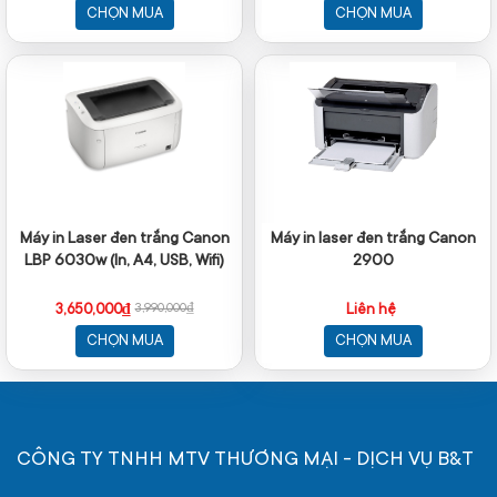
CHỌN MUA
CHỌN MUA
Máy in Laser đen trắng Canon
Máy in laser đen trắng Canon
LBP 6030w (In, A4, USB, Wifi)
2900
3,650,000₫
Liên hệ
3,990,000₫
CHỌN MUA
CHỌN MUA
CÔNG TY TNHH MTV THƯƠNG MẠI - DỊCH VỤ B&T