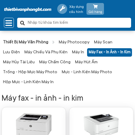
Xây dựng
cấu hình
Giỏ hàng
Thiết Bị Máy Văn Phòng
Máy Photocopy
Máy Scan
Lưu Điện
Máy Chiếu Và Phụ Kiện
Máy In
Máy Fax - In Ảnh - In Kim
Máy Hủy Tài Liệu
Máy Chấm Công
Máy Hút Ấm
Trống - Hộp Mực Máy Photo
Mực - Linh Kiện Máy Photo
Hộp Mực - Linh Kiện Máy In
Máy fax - in ảnh - in kim