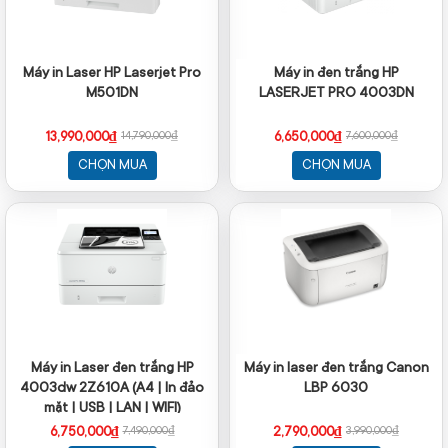
Máy in Laser HP Laserjet Pro
Máy in đen trắng HP
M501DN
LASERJET PRO 4003DN
13,990,000₫
6,650,000₫
14,790,000₫
7,600,000₫
CHỌN MUA
CHỌN MUA
Máy in Laser đen trắng HP
Máy in laser đen trắng Canon
4003dw 2Z610A (A4 | In đảo
LBP 6030
mặt | USB | LAN | WIFI)
6,750,000₫
2,790,000₫
7,490,000₫
3,990,000₫