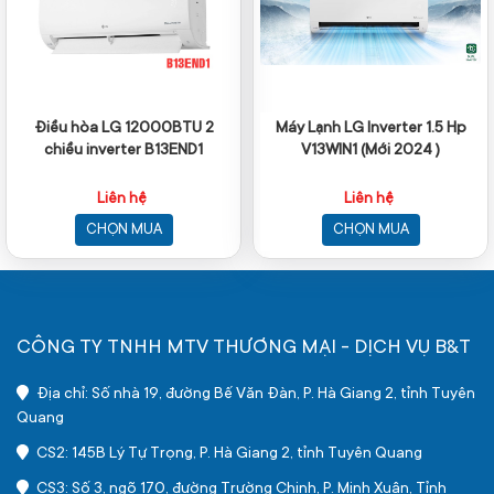
Điều hòa LG 12000BTU 2
Máy Lạnh LG Inverter 1.5 Hp
chiều inverter B13END1
V13WIN1 (Mới 2024 )
Liên hệ
Liên hệ
CHỌN MUA
CHỌN MUA
CÔNG TY TNHH MTV THƯƠNG MẠI - DỊCH VỤ B&T
Địa chỉ: Số nhà 19, đường Bế Văn Đàn, P. Hà Giang 2, tỉnh Tuyên
Quang
CS2: 145B Lý Tự Trọng, P. Hà Giang 2, tỉnh Tuyên Quang
CS3: Số 3, ngõ 170, đường Trường Chinh, P. Minh Xuân, Tỉnh