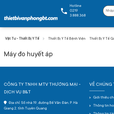
Hotline
0219
3.888.368
Vật Tư - Thiết Bị Y Tế
Thiết Bị Y Tế Bệnh Viện
Thiết Bị Y Tế G
Máy đo huyết áp
CÔNG TY TNHH MTV THƯƠNG MẠI -
VỀ CHÚNG 
DỊCH VỤ B&T
Giới thiệu c
Địa chỉ: Số nhà 19, đường Bế Văn Đàn, P. Hà
Thông tin h
Giang 2, tỉnh Tuyên Quang