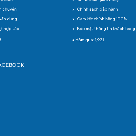
i khoản
Chính sách giao hàng
ận chuyển
Chính sách bảo hành
uyển dụng
Cam kết chính hãng 100%
ợ, hợp tác
Bảo mật thông tin khách hàng
8
Hôm qua: 1,921
FACEBOOK