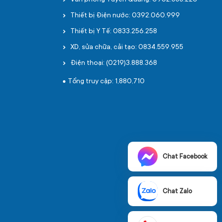
Văn phòng Tuyên Quang: 0962.888.226
Thiết bị Điện nước: 0392.060.999
Thiết bị Y Tế: 0833.256.258
XD, sửa chữa, cải tạo: 0834.559.955
Điện thoại: (0219)3.888.368
Tổng truy cập: 1,880,710
Chat Facebook
Chat Zalo