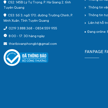
Thông tin tà
CS2: 145B Lý Tự Trọng, P. Hà Giang 2, tỉnh
Thông tin v
Tuyên Quang
Thông tin t
CS3: Số 3, ngõ 170, đường Trường Chinh, P.
Minh Xuân, Tỉnh Tuyên Quang
Liên hệ hỗ tr
0219 3.888.368
-
0834 559 955
Đang online: 
8:00 - 17: 30 hàng ngày
thietbivanphongbt@gmail.com
FANPAGE 