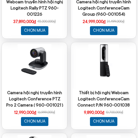
Webcam truyền hình hội nghị
Camera hội nghị truyền hình
Logitech Rally PTZ 960-
Logitech ConferenceCam
001226
Group (960-001054)
37,890,000₫
24,999,000₫
45,000,000₫
31,499,000₫
CHỌN MUA
CHỌN MUA
Camera hội nghị truyền hình
Thiết bị hội nghị Webcam
Logitech Conference PTZ
Logitech ConferenceCam
Pro 2 Camera ( 960-001021 )
Connect P/N 960-001038
12,990,000₫
9,890,000₫
16,999,000₫
13,700,000₫
CHỌN MUA
CHỌN MUA