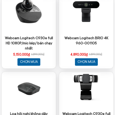
Webcam Logitech C930e full
Webcam Logitech BRIO 4K
HD 1080P/mic kép/ bán chạy
960-001105
nhất
5,150,000₫
4,890,000₫
6,899,000₫
6,899,000₫
CHỌN MUA
CHỌN MUA
Loa hội nghị không dây
Webcam Logitech C930e full