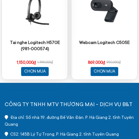
Tai nghe Logitech H570E
Webcam Logitech C505E
(981-000574)
1,150,000₫
869,000₫
1,499,000₫
950,000₫
CHỌN MUA
CHỌN MUA
CÔNG TY TNHH MTV THƯƠNG MẠI - DỊCH VỤ B&T
Địa chỉ: Số nhà 19, đường Bế Văn Đàn, P. Hà Giang 2, tỉnh Tuyên
Quang
CS2: 145B Lý Tự Trọng, P. Hà Giang 2, tỉnh Tuyên Quang