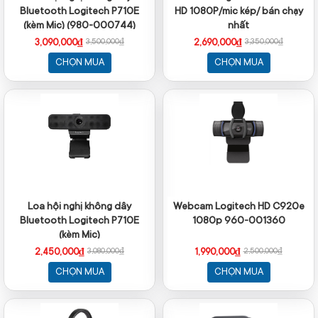
Bluetooth Logitech P710E
HD 1080P/mic kép/ bán chạy
(kèm Mic) (980-000744)
nhất
3,090,000₫
2,690,000₫
3,500,000₫
3,350,000₫
CHỌN MUA
CHỌN MUA
Loa hội nghị không dây
Webcam Logitech HD C920e
Bluetooth Logitech P710E
1080p 960-001360
(kèm Mic)
2,450,000₫
1,990,000₫
3,080,000₫
2,500,000₫
CHỌN MUA
CHỌN MUA