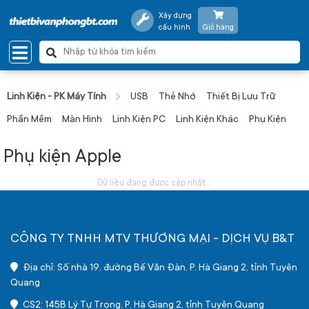
Xây dựng
cấu hình
Giỏ hàng
Linh Kiện - PK Máy Tính
USB
Thẻ Nhớ
Thiết Bị Lưu Trữ
Phần Mềm
Màn Hình
Linh Kiện PC
Linh Kiện Khác
Phụ Kiện
Phụ kiện Apple
Dữ liệu đang được cập nhật...
CÔNG TY TNHH MTV THƯƠNG MẠI - DỊCH VỤ B&T
Địa chỉ: Số nhà 19, đường Bế Văn Đàn, P. Hà Giang 2, tỉnh Tuyên
Quang
CS2: 145B Lý Tự Trọng, P. Hà Giang 2, tỉnh Tuyên Quang