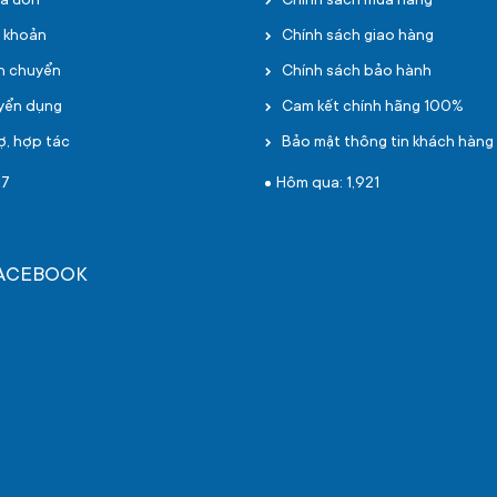
oá đơn
Chính sách mua hàng
i khoản
Chính sách giao hàng
ận chuyển
Chính sách bảo hành
uyển dụng
Cam kết chính hãng 100%
ợ, hợp tác
Bảo mật thông tin khách hàng
17
Hôm qua: 1,921
FACEBOOK