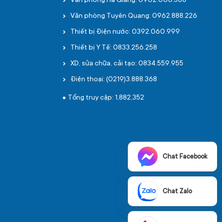
Văn phòng Hà Giang: 0902.006.568
Văn phòng Tuyên Quang: 0962.888.226
Thiết bị Điện nước: 0392.060.999
Thiết bị Y Tế: 0833.256.258
XD, sửa chữa, cải tạo: 0834.559.955
Điện thoại: (0219)3.888.368
Tổng truy cập: 1,882,352
Chat Facebook
Chat Zalo