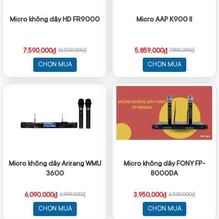
Micro không dây HD FR9000
Micro AAP K900 II
7,590,000₫
5,859,000₫
16,500,000₫
7,890,000₫
CHỌN MUA
CHỌN MUA
Micro không dây Arirang WMU
Micro không dây FONY FP-
3600
8000DA
6,090,000₫
3,950,000₫
6,999,000₫
6,500,000₫
CHỌN MUA
CHỌN MUA