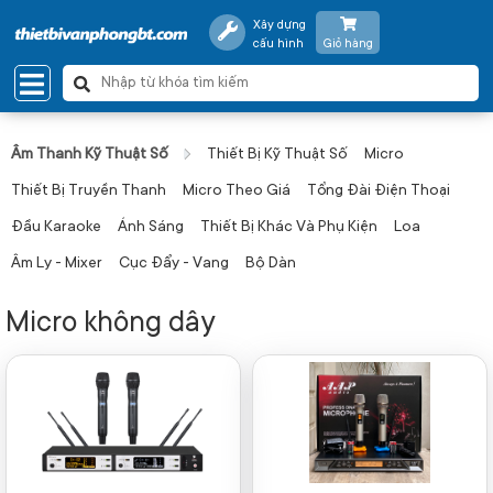
Xây dựng
cấu hình
Giỏ hàng
Âm Thanh Kỹ Thuật Số
Thiết Bị Kỹ Thuật Số
Micro
Thiết Bị Truyền Thanh
Micro Theo Giá
Tổng Đài Điện Thoại
Đầu Karaoke
Ánh Sáng
Thiết Bị Khác Và Phụ Kiện
Loa
Âm Ly - Mixer
Cục Đẩy - Vang
Bộ Dàn
Micro không dây