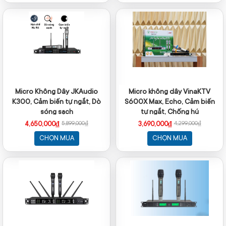
Micro Không Dây JKAudio
Micro không dây VinaKTV
K300, Cảm biến tự ngắt, Dò
S600X Max, Echo, Cảm biến
sóng sạch
tự ngắt, Chống hú
4,650,000₫
3,690,000₫
5,899,000₫
4,299,000₫
CHỌN MUA
CHỌN MUA