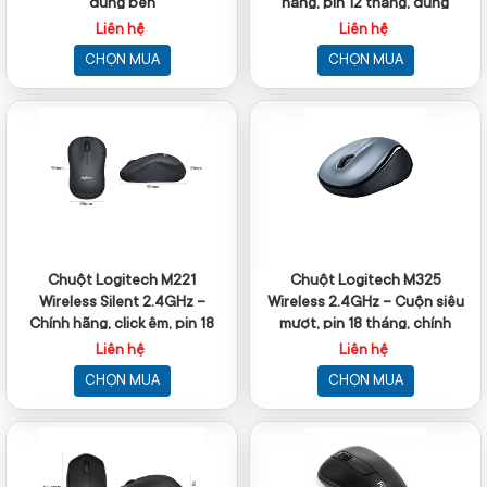
dùng bền
hãng, pin 12 tháng, dùng
mượt
Liên hệ
Liên hệ
CHỌN MUA
CHỌN MUA
Chuột Logitech M221
Chuột Logitech M325
Wireless Silent 2.4GHz –
Wireless 2.4GHz – Cuộn siêu
Chính hãng, click êm, pin 18
mượt, pin 18 tháng, chính
tháng
hãng
Liên hệ
Liên hệ
CHỌN MUA
CHỌN MUA