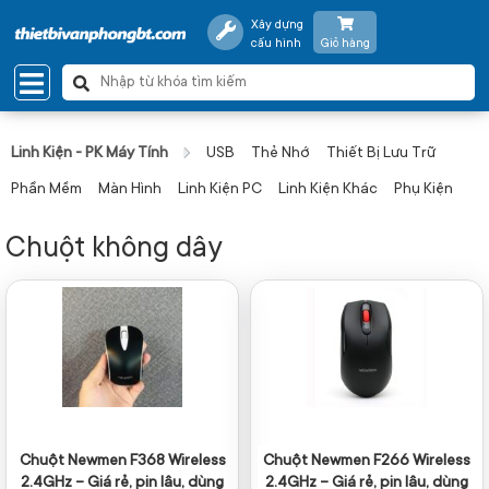
Xây dựng
cấu hình
Giỏ hàng
Linh Kiện - PK Máy Tính
USB
Thẻ Nhớ
Thiết Bị Lưu Trữ
Phần Mềm
Màn Hình
Linh Kiện PC
Linh Kiện Khác
Phụ Kiện
Chuột không dây
Chuột Newmen F368 Wireless
Chuột Newmen F266 Wireless
2.4GHz – Giá rẻ, pin lâu, dùng
2.4GHz – Giá rẻ, pin lâu, dùng