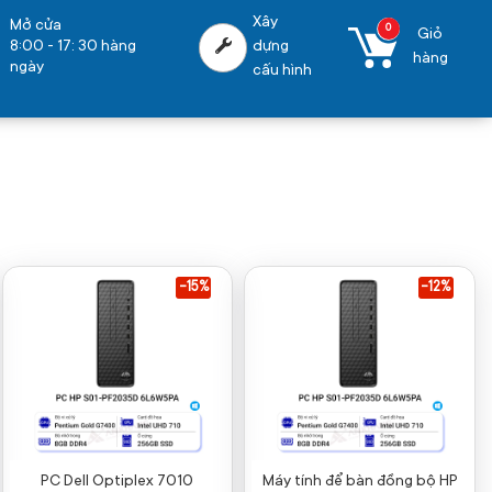
Xây
Mở cửa
0
Giỏ
8:00 - 17: 30 hàng
dựng
hàng
ngày
cấu hình
-15%
-12%
PC Dell Optiplex 7010
Máy tính để bàn đồng bộ HP