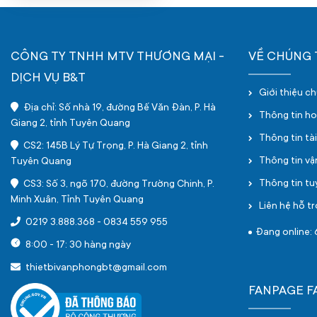
CÔNG TY TNHH MTV THƯƠNG MẠI -
VỀ CHÚNG 
DỊCH VỤ B&T
Giới thiệu c
Địa chỉ: Số nhà 19, đường Bế Văn Đàn, P. Hà
Thông tin h
Giang 2, tỉnh Tuyên Quang
Thông tin tà
CS2: 145B Lý Tự Trọng, P. Hà Giang 2, tỉnh
Thông tin v
Tuyên Quang
Thông tin t
CS3: Số 3, ngõ 170, đường Trường Chinh, P.
Minh Xuân, Tỉnh Tuyên Quang
Liên hệ hỗ tr
0219 3.888.368
-
0834 559 955
Đang online: 
8:00 - 17: 30 hàng ngày
thietbivanphongbt@gmail.com
FANPAGE 