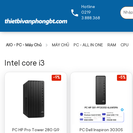
Hotline
0219
3.888.368
AIO - PC - Máy Chủ
MÁY CHỦ
PC - ALL IN ONE
RAM
CPU
Intel core i3
-9%
-5%
PC HP Pro Tower 280 G9
PC Dell Inspiron 3030S