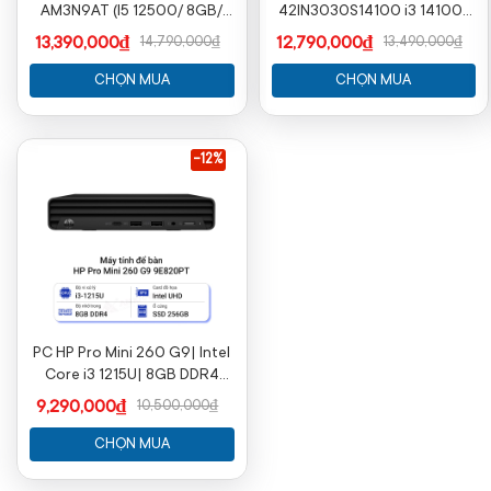
AM3N9AT (I5 12500/ 8GB/
42IN3030S14100 i3 14100|
512GB SSD/ Wifi + BT/ Key/
8GB| 512GB SSD| Wifi + BT|
13,390,000₫
12,790,000₫
14,790,000₫
13,490,000₫
Mouse/ Win11/ 1Y)
Key + Mouse| Win11/ 2Y
CHỌN MUA
CHỌN MUA
-12%
PC HP Pro Mini 260 G9| Intel
Core i3 1215U| 8GB DDR4
3200| SSD 256GB |
9,290,000₫
10,500,000₫
9E820PT
CHỌN MUA