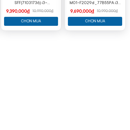
SFF(71031736) i3-
M01-F2029d _ 77B55PA i3-
12100/8GB/256GB SSD/No
12100/8GB RAM/256GB
9,390,000₫
9,690,000₫
10,990,000₫
10,990,000₫
OS/1YW
SSD/WL+BT/K+M/Win 11
CHỌN MUA
CHỌN MUA