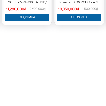
71031596 (i3-13100/ 8GB/
Tower 280 G9 PCI, Core i3-
512GB SSD/ Wifi + BT/ Key/
13100, 8GB RAM, 256GB SSD,
11,290,000₫
10,350,000₫
12,990,000₫
11,500,000₫
Mouse/ Win11/ 1Y
Intel Graphics, Wlan ac+BT,
Keyboard, Mouse, Win 11
CHỌN MUA
CHỌN MUA
Home 64,1Y WTY_B91LVAT