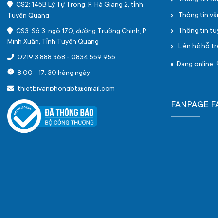
Thông tin tà
CS2: 145B Lý Tự Trọng, P. Hà Giang 2, tỉnh
Thông tin v
Tuyên Quang
Thông tin t
CS3: Số 3, ngõ 170, đường Trường Chinh, P.
Minh Xuân, Tỉnh Tuyên Quang
Liên hệ hỗ tr
0219 3.888.368
-
0834 559 955
Đang online: 
8:00 - 17: 30 hàng ngày
thietbivanphongbt@gmail.com
FANPAGE 