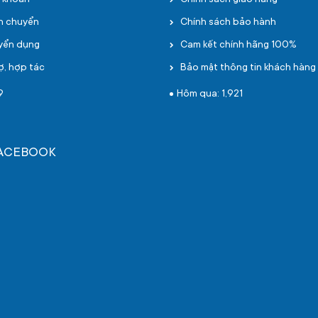
i khoản
Chính sách giao hàng
ận chuyển
Chính sách bảo hành
uyển dụng
Cam kết chính hãng 100%
ợ, hợp tác
Bảo mật thông tin khách hàng
9
Hôm qua: 1,921
FACEBOOK