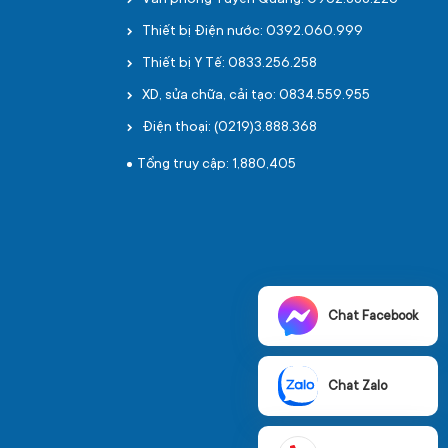
Văn phòng Tuyên Quang: 0962.888.226
Thiết bị Điện nước: 0392.060.999
Thiết bị Y Tế: 0833.256.258
XD, sửa chữa, cải tạo: 0834.559.955
Điện thoại: (0219)3.888.368
Tổng truy cập: 1,880,405
Chat Facebook
Chat Zalo