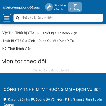
Xây dựng
cấu hình
Giỏ hàng
Vật Tư - Thiết Bị Y Tế
Thiết Bị Y Tế Bệnh Viện
Thiết Bị Y Tế Gia Đình
Dung Cụ, Vật Dụng Y Tê
Nội Thất Bệnh Viện
Monitor theo dõi
Dữ liệu đang được cập nhật...
CÔNG TY TNHH MTV THƯƠNG MẠI - DỊCH VỤ B&T
Địa chỉ: Số nhà 19, đường Bế Văn Đàn, P. Hà Giang 2, tỉnh Tuyên
Quang