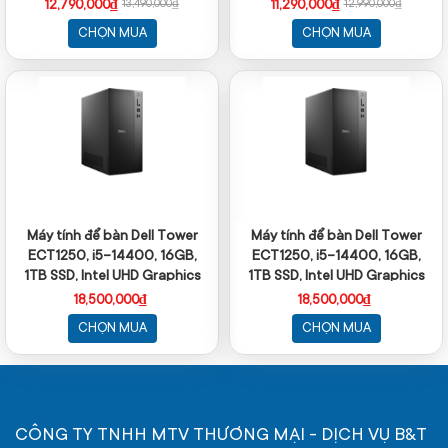
Key + Mouse| Win11/ 2Y
Mouse/ Win11/ 1Y
12,790,000₫
11,290,000₫
13,490,000₫
12,990,000₫
CHỌN MUA
CHỌN MUA
Máy tính để bàn Dell Tower
Máy tính để bàn Dell Tower
ECT1250, i5-14400, 16GB,
ECT1250, i5-14400, 16GB,
1TB SSD, Intel UHD Graphics
1TB SSD, Intel UHD Graphics
770, ax+BT, KB, M, McAfee LS,
770, ax+BT, KB, M, McAfee LS,
18,500,000₫
18,500,000₫
Win 11 Home, 1Y WTY
Win 11 Home, 1Y WTY
CHỌN MUA
CHỌN MUA
CÔNG TY TNHH MTV THƯƠNG MẠI - DỊCH VỤ B&T