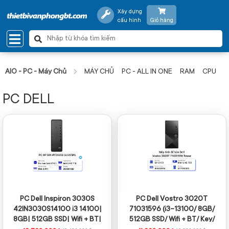
Xây dựng
cấu hình
Giỏ hàng
AIO - PC - Máy Chủ
MÁY CHỦ
PC - ALL IN ONE
RAM
CPU
PC DELL
PC Dell Inspiron 3030S
PC Dell Vostro 3020T
42IN3030S14100 i3 14100|
71031596 (i3-13100/ 8GB/
8GB| 512GB SSD| Wifi + BT|
512GB SSD/ Wifi + BT/ Key/