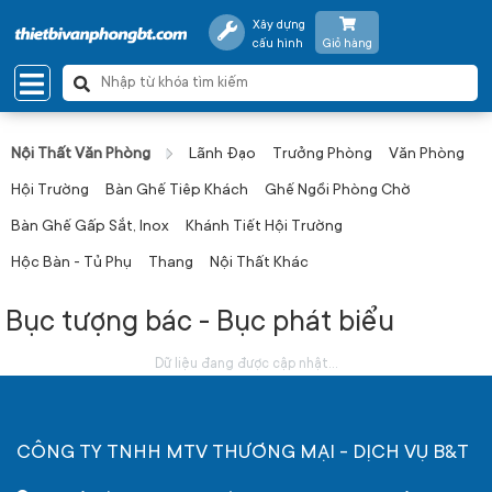
Xây dựng
cấu hình
Giỏ hàng
Nội Thất Văn Phòng
Lãnh Đạo
Trưởng Phòng
Văn Phòng
Hội Trường
Bàn Ghế Tiêp Khách
Ghế Ngồi Phòng Chờ
Bàn Ghế Gấp Sắt, Inox
Khánh Tiết Hội Trường
Hộc Bàn - Tủ Phụ
Thang
Nội Thất Khác
Bục tượng bác - Bục phát biểu
Dữ liệu đang được cập nhật...
CÔNG TY TNHH MTV THƯƠNG MẠI - DỊCH VỤ B&T