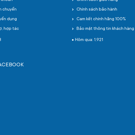
i khoản
Chính sách giao hàng
ận chuyển
Chính sách bảo hành
uyển dụng
Cam kết chính hãng 100%
ợ, hợp tác
Bảo mật thông tin khách hàng
8
Hôm qua: 1,921
FACEBOOK