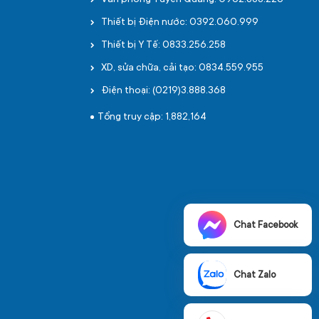
Văn phòng Tuyên Quang: 0962.888.226
Thiết bị Điện nước: 0392.060.999
Thiết bị Y Tế: 0833.256.258
XD, sửa chữa, cải tạo: 0834.559.955
Điện thoại: (0219)3.888.368
Tổng truy cập: 1,882,164
Chat Facebook
Chat Zalo