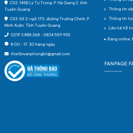
Thông tin tà
CS2: 145B Lý Tự Trọng, P. Hà Giang 2, tỉnh
Thông tin v
Tuyên Quang
Thông tin t
CS3: Số 3, ngõ 170, đường Trường Chinh, P.
Minh Xuân, Tỉnh Tuyên Quang
Liên hệ hỗ tr
0219 3.888.368
-
0834 559 955
Đang online: 
8:00 - 17: 30 hàng ngày
thietbivanphongbt@gmail.com
FANPAGE 