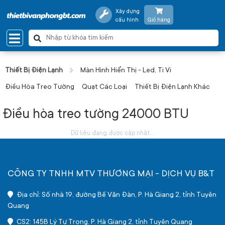
Xây dựng
cấu hình
Giỏ hàng
Thiết Bị Điện Lạnh
Màn Hình Hiển Thị - Led, Ti Vi
Điều Hòa Treo Tường
Quạt Các Loại
Thiết Bị Điện Lạnh Khác
Điều hòa treo tường 24000 BTU
Dữ liệu đang được cập nhật...
CÔNG TY TNHH MTV THƯƠNG MẠI - DỊCH VỤ B&T
Địa chỉ: Số nhà 19, đường Bế Văn Đàn, P. Hà Giang 2, tỉnh Tuyên
Quang
CS2: 145B Lý Tự Trọng, P. Hà Giang 2, tỉnh Tuyên Quang