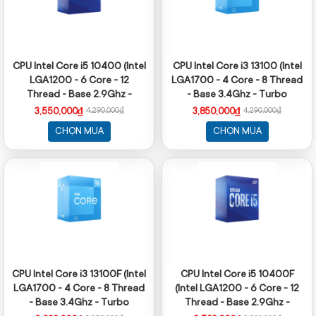
CPU Intel Core i5 10400 (Intel
CPU Intel Core i3 13100 (Intel
LGA1200 - 6 Core - 12
LGA1700 - 4 Core - 8 Thread
Thread - Base 2.9Ghz -
- Base 3.4Ghz - Turbo
Turbo 4.3Ghz - Cache 12MB)
4.5Ghz - Cache 12MB)
3,550,000₫
3,850,000₫
4,290,000₫
4,290,000₫
CHỌN MUA
CHỌN MUA
CPU Intel Core i3 13100F (Intel
CPU Intel Core i5 10400F
LGA1700 - 4 Core - 8 Thread
(Intel LGA1200 - 6 Core - 12
- Base 3.4Ghz - Turbo
Thread - Base 2.9Ghz -