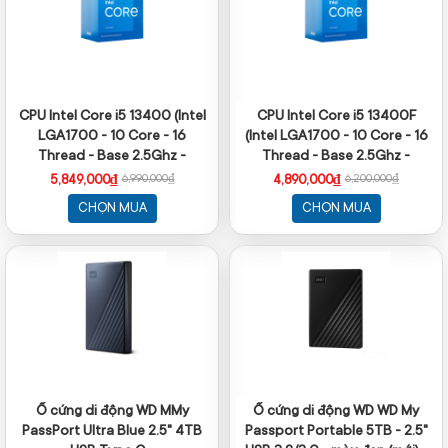
CPU Intel Core i5 13400 (Intel
CPU Intel Core i5 13400F
LGA1700 - 10 Core - 16
(Intel LGA1700 - 10 Core - 16
Thread - Base 2.5Ghz -
Thread - Base 2.5Ghz -
Turbo 4.6Ghz - Cache 20MB)
Turbo 4.6Ghz - Cache 20MB
5,849,000₫
4,890,000₫
6,990,000₫
6,200,000₫
- No iGPU)
CHỌN MUA
CHỌN MUA
Ổ cứng di động WD MMy
Ổ cứng di động WD WD My
PassPort Ultra Blue 2.5" 4TB
Passport Portable 5TB - 2.5"