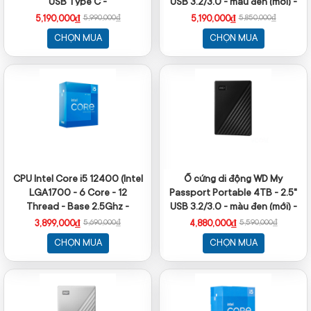
USB Type C -
USB 3.2/3.0 - màu đen (mới) -
WDBFTM0040BBL (mã mới -
WDBPKJ0050BBK-WESN
5,190,000₫
5,190,000₫
5,990,000₫
5,850,000₫
Vỏ nhôm)
CHỌN MUA
CHỌN MUA
CPU Intel Core i5 12400 (Intel
Ổ cứng di động WD My
LGA1700 - 6 Core - 12
Passport Portable 4TB - 2.5"
Thread - Base 2.5Ghz -
USB 3.2/3.0 - màu đen (mới) -
Turbo 4.4Ghz - Cache 18MB)
WDBPKJ0040BBK-WESN
3,899,000₫
4,880,000₫
5,690,000₫
5,590,000₫
CHỌN MUA
CHỌN MUA