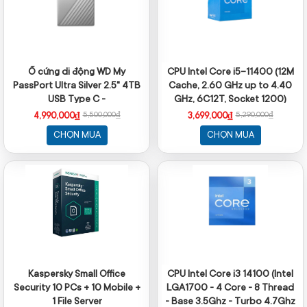
Ổ cứng di động WD My
CPU Intel Core i5-11400 (12M
PassPort Ultra Silver 2.5" 4TB
Cache, 2.60 GHz up to 4.40
USB Type C -
GHz, 6C12T, Socket 1200)
WDBFTM0040BSL (mã mới -
4,990,000₫
3,699,000₫
5,500,000₫
5,290,000₫
Vỏ nhôm)
CHỌN MUA
CHỌN MUA
Kaspersky Small Office
CPU Intel Core i3 14100 (Intel
Security 10 PCs + 10 Mobile +
LGA1700 - 4 Core - 8 Thread
1 File Server
- Base 3.5Ghz - Turbo 4.7Ghz