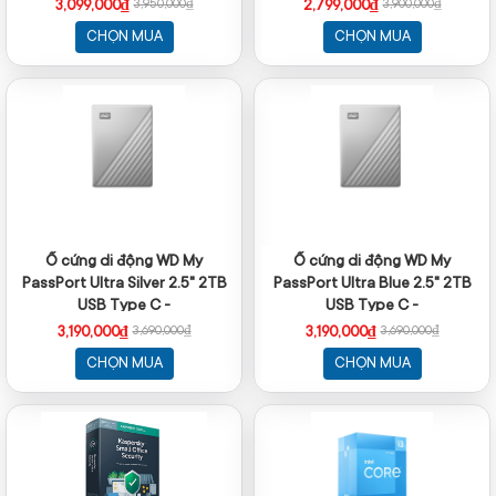
4.5Ghz - Cache 12MB - No
Turbo 4.3Ghz - Cache 12MB -
3,099,000₫
2,799,000₫
3,950,000₫
3,900,000₫
iGPU)
No iGPU)
CHỌN MUA
CHỌN MUA
Ổ cứng di động WD My
Ổ cứng di động WD My
PassPort Ultra Silver 2.5" 2TB
PassPort Ultra Blue 2.5" 2TB
USB Type C -
USB Type C -
WDBC3C0020BSL (mã mới -
WDBC3C0020BBL (mã mới -
3,190,000₫
3,190,000₫
3,690,000₫
3,690,000₫
vỏ nhôm)
vỏ nhôm)
CHỌN MUA
CHỌN MUA