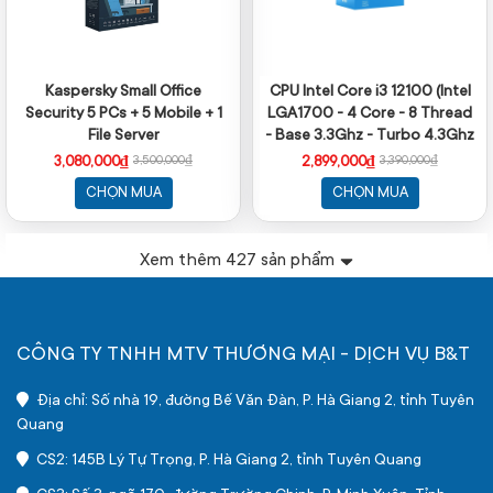
Kaspersky Small Office
CPU Intel Core i3 12100 (Intel
Security 5 PCs + 5 Mobile + 1
LGA1700 - 4 Core - 8 Thread
File Server
- Base 3.3Ghz - Turbo 4.3Ghz
- Cache 12MB)
3,080,000₫
2,899,000₫
3,500,000₫
3,390,000₫
CHỌN MUA
CHỌN MUA
Xem thêm
427
sản phẩm
CÔNG TY TNHH MTV THƯƠNG MẠI - DỊCH VỤ B&T
Địa chỉ: Số nhà 19, đường Bế Văn Đàn, P. Hà Giang 2, tỉnh Tuyên
Quang
CS2: 145B Lý Tự Trọng, P. Hà Giang 2, tỉnh Tuyên Quang