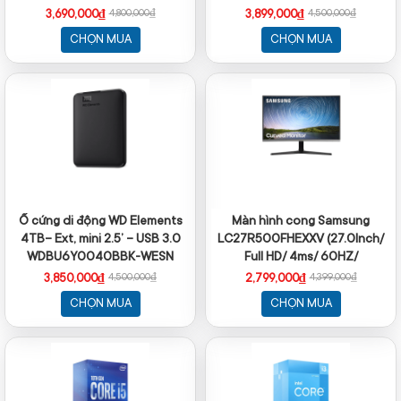
- Cache 12MB)
3,690,000₫
3,899,000₫
4,800,000₫
4,500,000₫
CHỌN MUA
CHỌN MUA
Ổ cứng di động WD Elements
Màn hình cong Samsung
4TB– Ext, mini 2.5’ – USB 3.0
LC27R500FHEXXV (27.0Inch/
WDBU6Y0040BBK-WESN
Full HD/ 4ms/ 60HZ/
250cd/m2/ VA)
3,850,000₫
2,799,000₫
4,500,000₫
4,399,000₫
CHỌN MUA
CHỌN MUA