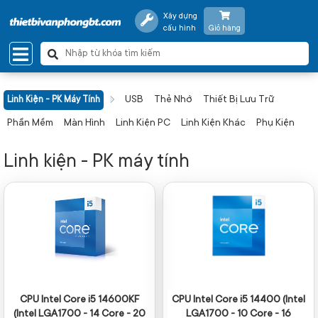
Xây dựng
cấu hình
Giỏ hàng
USB
Thẻ Nhớ
Thiết Bị Lưu Trữ
Linh Kiện - PK Máy Tính
Phần Mềm
Màn Hình
Linh Kiện PC
Linh Kiện Khác
Phụ Kiện
Linh kiện - PK máy tính
CPU Intel Core i5 14600KF
CPU Intel Core i5 14400 (Intel
(Intel LGA1700 - 14 Core - 20
LGA1700 - 10 Core - 16