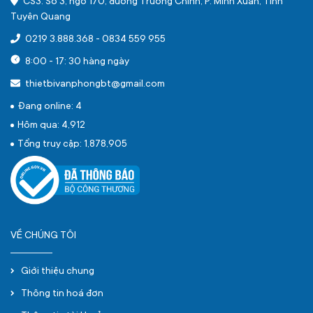
CS3: Số 3, ngõ 170, đường Trường Chinh, P. Minh Xuân, Tỉnh
Tuyên Quang
0219 3.888.368
-
0834 559 955
8:00 - 17: 30 hàng ngày
thietbivanphongbt@gmail.com
Đang online: 4
Hôm qua: 4,912
Tổng truy cập: 1,878,905
VỀ CHÚNG TÔI
Giới thiệu chung
Thông tin hoá đơn