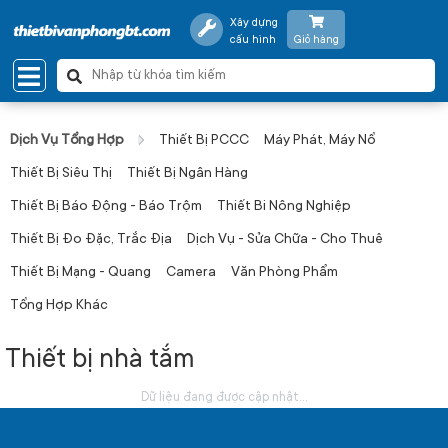
Xây dựng
cấu hình
Giỏ hàng
Dịch Vụ Tổng Hợp
Thiết Bị PCCC
Máy Phát, Máy Nổ
Thiết Bị Siêu Thị
Thiết Bị Ngân Hàng
Thiết Bị Báo Động - Báo Trộm
Thiết Bi Nông Nghiệp
Thiết Bị Đo Đặc, Trắc Địa
Dịch Vụ - Sửa Chữa - Cho Thuê
Thiết Bị Mạng - Quang
Camera
Văn Phòng Phẩm
Tổng Hợp Khác
Thiết bị nhà tắm
Dữ liệu đang được cập nhật...