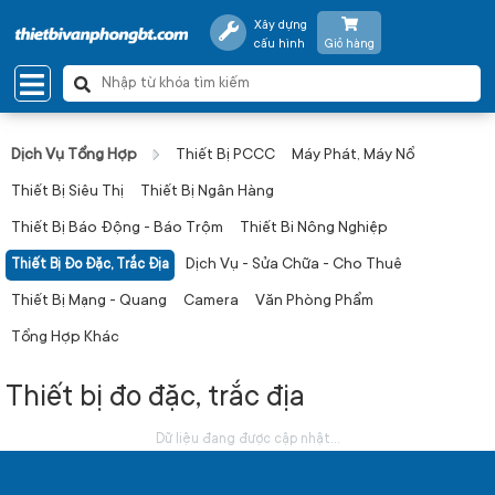
Xây dựng
cấu hình
Giỏ hàng
Dịch Vụ Tổng Hợp
Thiết Bị PCCC
Máy Phát, Máy Nổ
Thiết Bị Siêu Thị
Thiết Bị Ngân Hàng
Thiết Bị Báo Động - Báo Trộm
Thiết Bi Nông Nghiệp
Dịch Vụ - Sửa Chữa - Cho Thuê
Thiết Bị Đo Đặc, Trắc Địa
Thiết Bị Mạng - Quang
Camera
Văn Phòng Phẩm
Tổng Hợp Khác
Thiết bị đo đặc, trắc địa
Dữ liệu đang được cập nhật...